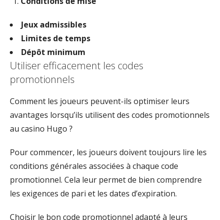
Conditions de mise
Jeux admissibles
Limites de temps
Dépôt minimum
Utiliser efficacement les codes
promotionnels
Comment les joueurs peuvent-ils optimiser leurs
avantages lorsqu’ils utilisent des codes promotionnels
au casino Hugo ?
Pour commencer, les joueurs doivent toujours lire les
conditions générales associées à chaque code
promotionnel. Cela leur permet de bien comprendre
les exigences de pari et les dates d’expiration.
Choisir le bon code promotionnel adapté à leurs