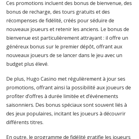
Ces promotions incluent des bonus de bienvenue, des
bonus de recharge, des tours gratuits et des
récompenses de fidélité, créés pour séduire de
nouveaux joueurs et retenir les anciens. Le bonus de
bienvenue est particulièrement attrayant : il offre un
généreux bonus sur le premier dépôt, offrant aux
nouveaux joueurs de se lancer dans le jeu avec un
budget plus élevé.
De plus, Hugo Casino met régulièrement à jour ses
promotions, offrant ainsi la possibilité aux joueurs de
profiter d’offres à durée limitée et d’événements
saisonniers. Des bonus spéciaux sont souvent liés à
des jeux populaires, incitant les joueurs à découvrir
différents titres.
En outre, le programme de fidélité gratifie les joueurs