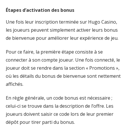
Étapes d’activation des bonus
Une fois leur inscription terminée sur Hugo Casino,
les joueurs peuvent simplement activer leurs bonus
de bienvenue pour améliorer leur expérience de jeu.
Pour ce faire, la première étape consiste à se
connecter à son compte joueur. Une fois connecté, le
joueur doit se rendre dans la section « Promotions »,
où les détails du bonus de bienvenue sont nettement
affichés.
En règle générale, un code bonus est nécessaire ;
celui-ci se trouve dans la description de l’offre. Les
joueurs doivent saisir ce code lors de leur premier
dépôt pour tirer parti du bonus.