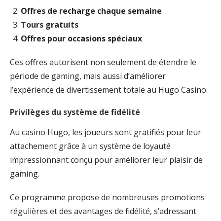
Offres de recharge chaque semaine
Tours gratuits
Offres pour occasions spéciaux
Ces offres autorisent non seulement de étendre le
période de gaming, mais aussi d’améliorer
l’expérience de divertissement totale au Hugo Casino.
Privilèges du système de fidélité
Au casino Hugo, les joueurs sont gratifiés pour leur
attachement grâce à un système de loyauté
impressionnant conçu pour améliorer leur plaisir de
gaming.
Ce programme propose de nombreuses promotions
régulières et des avantages de fidélité, s’adressant