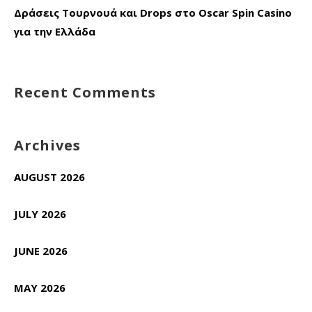
Δράσεις Τουρνουά και Drops στο Oscar Spin Casino
για την Ελλάδα
Recent Comments
Archives
AUGUST 2026
JULY 2026
JUNE 2026
MAY 2026