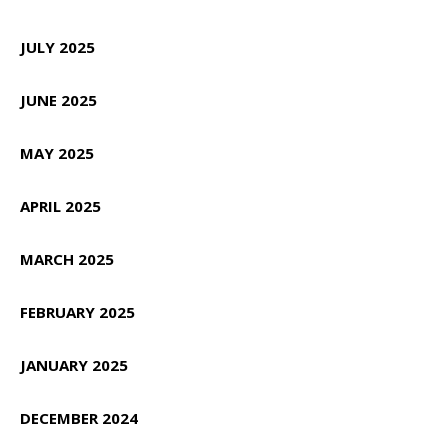
JULY 2025
JUNE 2025
MAY 2025
APRIL 2025
MARCH 2025
FEBRUARY 2025
JANUARY 2025
DECEMBER 2024