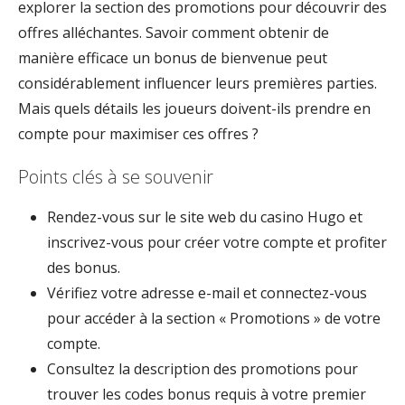
explorer la section des promotions pour découvrir des
offres alléchantes. Savoir comment obtenir de
manière efficace un bonus de bienvenue peut
considérablement influencer leurs premières parties.
Mais quels détails les joueurs doivent-ils prendre en
compte pour maximiser ces offres ?
Points clés à se souvenir
Rendez-vous sur le site web du casino Hugo et
inscrivez-vous pour créer votre compte et profiter
des bonus.
Vérifiez votre adresse e-mail et connectez-vous
pour accéder à la section « Promotions » de votre
compte.
Consultez la description des promotions pour
trouver les codes bonus requis à votre premier