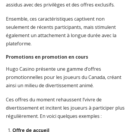
assidus avec des privilèges et des offres exclusifs.
Ensemble, ces caractéristiques captivent non
seulement de récents participants, mais stimulent
également un attachement à longue durée avec la
plateforme.
Promotions en promotion en cours
Hugo Casino présente une gamme d’offres
promotionnelles pour les joueurs du Canada, créant
ainsi un milieu de divertissement animé.
Ces offres du moment rehaussent l’vivre de
divertissement et incitent les joueurs à participer plus
régulièrement. En voici quelques exemples :
Offre de accueil