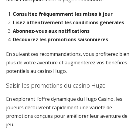
Consultez fréquemment les mises à jour
Lisez attentivement les conditions générales
Abonnez-vous aux notifications
Découvrez les promotions saisonnières
En suivant ces recommandations, vous profiterez bien
plus de votre aventure et augmenterez vos bénéfices
potentiels au casino Hugo.
Saisir les promotions du casino Hugo
En explorant l’offre dynamique du Hugo Casino, les
joueurs découvrent rapidement une variété de
promotions conçues pour améliorer leur aventure de
jeu.