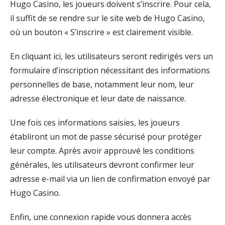
Hugo Casino, les joueurs doivent s’inscrire. Pour cela,
il suffit de se rendre sur le site web de Hugo Casino,
où un bouton « S’inscrire » est clairement visible.
En cliquant ici, les utilisateurs seront redirigés vers un
formulaire d’inscription nécessitant des informations
personnelles de base, notamment leur nom, leur
adresse électronique et leur date de naissance.
Une fois ces informations saisies, les joueurs
établiront un mot de passe sécurisé pour protéger
leur compte. Après avoir approuvé les conditions
générales, les utilisateurs devront confirmer leur
adresse e-mail via un lien de confirmation envoyé par
Hugo Casino.
Enfin, une connexion rapide vous donnera accès