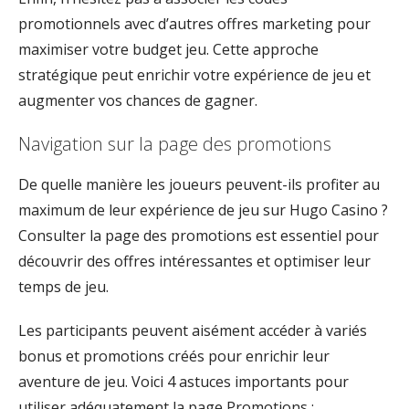
promotionnels avec d’autres offres marketing pour
maximiser votre budget jeu. Cette approche
stratégique peut enrichir votre expérience de jeu et
augmenter vos chances de gagner.
Navigation sur la page des promotions
De quelle manière les joueurs peuvent-ils profiter au
maximum de leur expérience de jeu sur Hugo Casino ?
Consulter la page des promotions est essentiel pour
découvrir des offres intéressantes et optimiser leur
temps de jeu.
Les participants peuvent aisément accéder à variés
bonus et promotions créés pour enrichir leur
aventure de jeu. Voici 4 astuces importants pour
utiliser adéquatement la page Promotions :