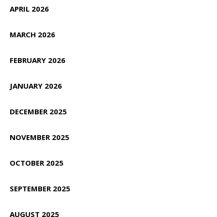
APRIL 2026
MARCH 2026
FEBRUARY 2026
JANUARY 2026
DECEMBER 2025
NOVEMBER 2025
OCTOBER 2025
SEPTEMBER 2025
AUGUST 2025