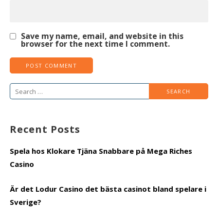
Save my name, email, and website in this
browser for the next time I comment.
Search
for:
Recent Posts
Spela hos Klokare Tjäna Snabbare på Mega Riches
Casino
Är det Lodur Casino det bästa casinot bland spelare i
Sverige?