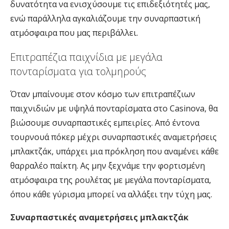
δυνατότητα να ενισχύσουμε τις επιδεξιότητές μας,
ενώ παράλληλα αγκαλιάζουμε την συναρπαστική
ατμόσφαιρα που μας περιβάλλει.
Επιτραπέζια παιχνίδια με μεγάλα
πονταρίσματα για τολμηρούς
Όταν μπαίνουμε στον κόσμο των επιτραπέζιων
παιχνιδιών με υψηλά πονταρίσματα στο Casinova, θα
βιώσουμε συναρπαστικές εμπειρίες. Από έντονα
τουρνουά πόκερ μέχρι συναρπαστικές αναμετρήσεις
μπλακτζάκ, υπάρχει μια πρόκληση που αναμένει κάθε
θαρραλέο παίκτη. Ας μην ξεχνάμε την φορτισμένη
ατμόσφαιρα της ρουλέτας με μεγάλα πονταρίσματα,
όπου κάθε γύρισμα μπορεί να αλλάξει την τύχη μας.
Συναρπαστικές αναμετρήσεις μπλακτζάκ