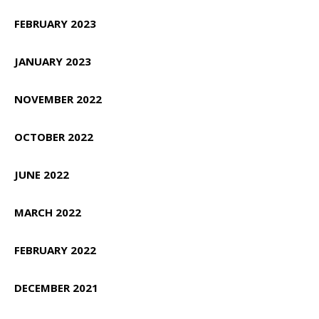
FEBRUARY 2023
JANUARY 2023
NOVEMBER 2022
OCTOBER 2022
JUNE 2022
MARCH 2022
FEBRUARY 2022
DECEMBER 2021