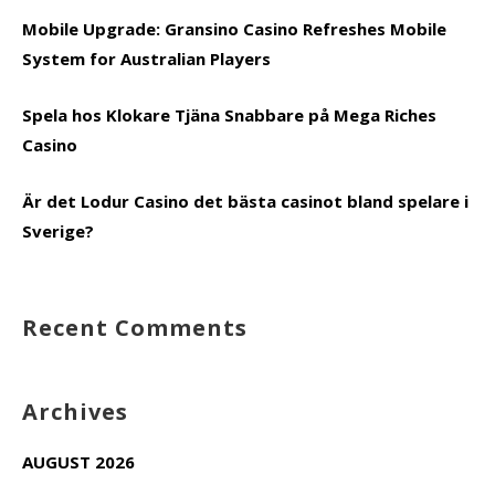
Mobile Upgrade: Gransino Casino Refreshes Mobile
System for Australian Players
Spela hos Klokare Tjäna Snabbare på Mega Riches
Casino
Är det Lodur Casino det bästa casinot bland spelare i
Sverige?
Recent Comments
Archives
AUGUST 2026