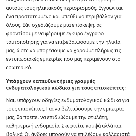
αυτούς τους ηλικιακούς περιορισμούς. Εγγυώνται
ένα προστατευμένο και υπεύθυνο περιβάλλον για
όλους. Εάν σχεδιάζουμε μια επίσκεψη, ας
φροντίσουμε να φέρουμε έγκυρο έγγραφο
ταυτοποίησης για να επιβεβαιώσουμε την ηλικία
μας, ώστε να μπορέσουμε να χαρούμε πλήρως τις
εντυπωσιακές εμπειρίες που μας περιμένουν στο
εσωτερικό.
Υπάρχουν κατευθυντήριες γραμμές
ενδυματολογικού κώδικα για τους επισκέπτες;
Ναι, υπάρχουν οδηγίες ενδυματολογικού κώδικα για
τους επισκέπτες. Για να βελτιώσουμε την εμπειρία
μας, θα πρέπει να επιδιώξουμε την στυλάτη,
καθημερινή ενδυμασία. Σκεφτείτε κομψά αλλά και
βολικά. Οι άνδρες μπορούν να επιλέξουν κολλαριστά