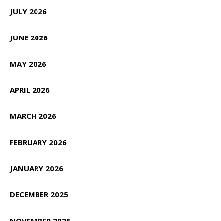
JULY 2026
JUNE 2026
MAY 2026
APRIL 2026
MARCH 2026
FEBRUARY 2026
JANUARY 2026
DECEMBER 2025
NOVEMBER 2025