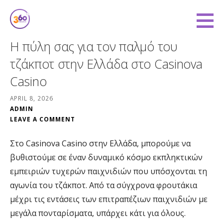
Skip
to
360 Degree Finance
content
COVERING YOU FROM ALL ANGLES
Η πύλη σας για τον παλμό του
τζάκποτ στην Ελλάδα στο Casinova
Casino
APRIL 8, 2026
ADMIN
LEAVE A COMMENT
Στο Casinova Casino στην Ελλάδα, μπορούμε να
βυθιστούμε σε έναν δυναμικό κόσμο εκπληκτικών
εμπειριών τυχερών παιχνιδιών που υπόσχονται τη
αγωνία του τζάκποτ. Από τα σύγχρονα φρουτάκια
μέχρι τις εντάσεις των επιτραπέζιων παιχνιδιών με
μεγάλα πονταρίσματα, υπάρχει κάτι για όλους.