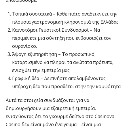
απολαύσουμε:
Τοπικά συστατικά – Κάθε πιάτο αναδεικνύει την
πλούσια γαστρονομική κληρονομιά της Ελλάδας.
Καινοτόμοι Γευστικοί Συνδυασμοί – Να
περιμένετε μια σύντηξη που ενθουσιάζει τον
ουρανίσκο.
Άψογη εξυπηρέτηση – Το προσωπικό,
καταρτισμένο να πληροί τα ανώτατα πρότυπα,
ενισχύει την εμπειρία μας.
Γραφική θέα – Δειπνήστε απολαμβάνοντας
υπέροχη θέα που προσθέτει στην την κομψότητα.
Αυτά τα στοιχεία συνδυάζονται για να
δημιουργήσουν μια εξαιρετική εμπειρία,
ενισχύοντας ότι το γκουρμέ δείπνο στο Casinova
Casino δεν είναι μόνο ένα γεύμα – είναι μια