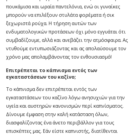
πουκάμισα και ωραία παντελόνια, ενώ οι γυναίκες
μπορούν να επιλέξουν στυλάτα φορέματα ή σικ
ξεχωριστά ρούχα. Η τήρηση αυτών των
ενδυματολογικών προτάσεων όχι μόνο εγγυάται ότι
συμβαδίζουμε, αλλά και ανεβάζει την ατμόσφαιρα. Ας
ντυθούμε εντυπωσιάζοντας και ας απολαύσουμε τον
χρόνο μας απολαμβάνοντας τον ενθουσιασμό!
Επιτρέπεται το κάπνισμα εντός των
εγκαταστάσεων του καζίνο;
Το κάπνισμα δεν επιτρέπεται εντός των
εγκαταστάσεων του καζίνο λόγω ανησυχιών για την
υγεία και αυστηρών κανονισμών περί καπνίσματος.
Δίνουμε έμφαση στην καλή κατάσταση όλων,
διασφαλίζοντας ένα άνετο περιβάλλον για τους
επισκέπτες μας. Εάν είστε καπνιστής, διατίθενται