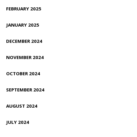
FEBRUARY 2025
JANUARY 2025
DECEMBER 2024
NOVEMBER 2024
OCTOBER 2024
SEPTEMBER 2024
AUGUST 2024
JULY 2024