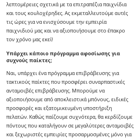
λεπτομέρειες σχετικά με τα επιτραπέζια παιχνίδια
και τους κουλοχέρηδες. Ας εκμεταλλευτούμε αυτές
τις ώρες για να ενισχύσουμε την εμπειρία
παιχνιδιού μας και να αξιοποιήσουμε στο έπακρο
τον χρόνο μας εκεί!
Υπάρχει κάποιο πρόγραμμα αφοσίωσης για
συχνούς παίκτες;
Ναι, υπάρχει ένα πρόγραμμα επιβράβευσης για
τακτικούς παίκτες που προσφέρει συναρπαστικές
ανταμοιβές επιβράβευσης. Μπορούμε να
αξιοποιήσουμε από αποκλειστικά μπόνους, ειδικές
προσφορές και εξατομικευμένη υποστήριξη
πελατών. Καθώς παίζουμε συχνότερα, θα κερδίζουμε
πόντους που καταλήγουν σε μεγαλύτερες ανταμοιβές
και ξεχωριστές εμπειρίες προσαρμοσμένες μόνο για