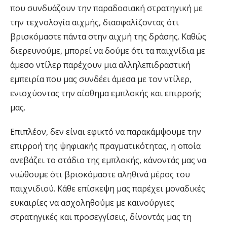
που συνδυάζουν την παραδοσιακή στρατηγική με
την τεχνολογία αιχμής, διασφαλίζοντας ότι
βρισκόμαστε πάντα στην αιχμή της δράσης. Καθώς
διερευνούμε, μπορεί να δούμε ότι τα παιχνίδια με
άμεσο ντίλερ παρέχουν μια αλληλεπιδραστική
εμπειρία που μας συνδέει άμεσα με τον ντίλερ,
ενισχύοντας την αίσθημα εμπλοκής και επιρροής
μας.
Επιπλέον, δεν είναι εφικτό να παρακάμψουμε την
επιρροή της ψηφιακής πραγματικότητας, η οποία
ανεβάζει το στάδιο της εμπλοκής, κάνοντάς μας να
νιώθουμε ότι βρισκόμαστε αληθινά μέρος του
παιχνιδιού. Κάθε επίσκεψη μας παρέχει μοναδικές
ευκαιρίες να ασχοληθούμε με καινούργιες
στρατηγικές και προσεγγίσεις, δίνοντάς μας τη