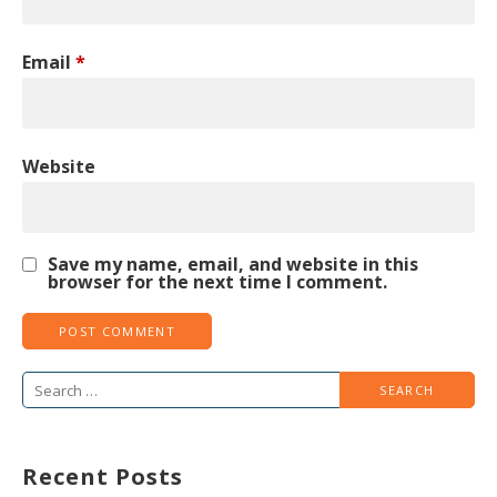
Email
*
Website
Save my name, email, and website in this
browser for the next time I comment.
Search
for:
Recent Posts