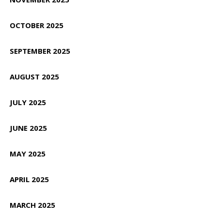
OCTOBER 2025
SEPTEMBER 2025
AUGUST 2025
JULY 2025
JUNE 2025
MAY 2025
APRIL 2025
MARCH 2025