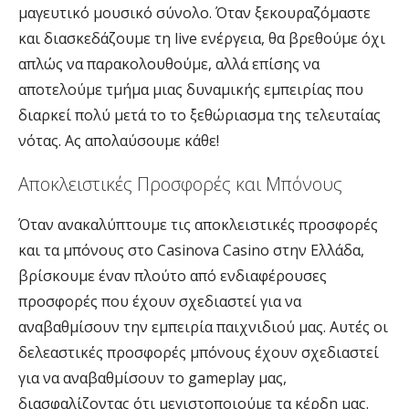
μαγευτικό μουσικό σύνολο. Όταν ξεκουραζόμαστε
και διασκεδάζουμε τη live ενέργεια, θα βρεθούμε όχι
απλώς να παρακολουθούμε, αλλά επίσης να
αποτελούμε τμήμα μιας δυναμικής εμπειρίας που
διαρκεί πολύ μετά το το ξεθώριασμα της τελευταίας
νότας. Ας απολαύσουμε κάθε!
Αποκλειστικές Προσφορές και Μπόνους
Όταν ανακαλύπτουμε τις αποκλειστικές προσφορές
και τα μπόνους στο Casinova Casino στην Ελλάδα,
βρίσκουμε έναν πλούτο από ενδιαφέρουσες
προσφορές που έχουν σχεδιαστεί για να
αναβαθμίσουν την εμπειρία παιχνιδιού μας. Αυτές οι
δελεαστικές προσφορές μπόνους έχουν σχεδιαστεί
για να αναβαθμίσουν το gameplay μας,
διασφαλίζοντας ότι μεγιστοποιούμε τα κέρδη μας.