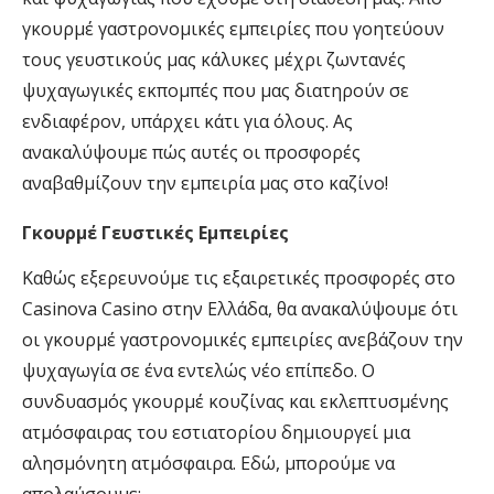
γκουρμέ γαστρονομικές εμπειρίες που γοητεύουν
τους γευστικούς μας κάλυκες μέχρι ζωντανές
ψυχαγωγικές εκπομπές που μας διατηρούν σε
ενδιαφέρον, υπάρχει κάτι για όλους. Ας
ανακαλύψουμε πώς αυτές οι προσφορές
αναβαθμίζουν την εμπειρία μας στο καζίνο!
Γκουρμέ Γευστικές Εμπειρίες
Καθώς εξερευνούμε τις εξαιρετικές προσφορές στο
Casinova Casino στην Ελλάδα, θα ανακαλύψουμε ότι
οι γκουρμέ γαστρονομικές εμπειρίες ανεβάζουν την
ψυχαγωγία σε ένα εντελώς νέο επίπεδο. Ο
συνδυασμός γκουρμέ κουζίνας και εκλεπτυσμένης
ατμόσφαιρας του εστιατορίου δημιουργεί μια
αλησμόνητη ατμόσφαιρα. Εδώ, μπορούμε να