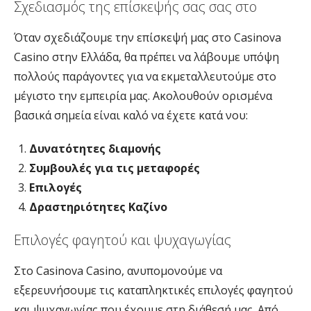
Σχεδιασμός της επίσκεψής σας σας στο
Όταν σχεδιάζουμε την επίσκεψή μας στο Casinova
Casino στην Ελλάδα, θα πρέπει να λάβουμε υπόψη
πολλούς παράγοντες για να εκμεταλλευτούμε στο
μέγιστο την εμπειρία μας. Ακολουθούν ορισμένα
βασικά σημεία είναι καλό να έχετε κατά νου:
Δυνατότητες διαμονής
Συμβουλές για τις μεταφορές
Επιλογές
Δραστηριότητες Καζίνο
Επιλογές φαγητού και ψυχαγωγίας
Στο Casinova Casino, ανυπομονούμε να
εξερευνήσουμε τις καταπληκτικές επιλογές φαγητού
και ψυχαγωγίας που έχουμε στη διάθεσή μας. Από