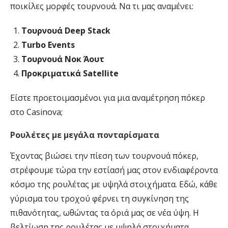
ποικίλες μορφές τουρνουά. Να τι μας αναμένει:
Τουρνουά Deep Stack
Turbo Events
Τουρνουά Νοκ Άουτ
Προκριματικά Satellite
Είστε προετοιμασμένοι για μια αναμέτρηση πόκερ
στο Casinova;
Ρουλέτες με μεγάλα πονταρίσματα
Έχοντας βιώσει την πίεση των τουρνουά πόκερ,
στρέφουμε τώρα την εστίασή μας στον ενδιαφέροντα
κόσμο της ρουλέτας με υψηλά στοιχήματα. Εδώ, κάθε
γύρισμα του τροχού φέρνει τη συγκίνηση της
πιθανότητας, ωθώντας τα όριά μας σε νέα ύψη. Η
βελτίωση της ρουλέτας με υψηλά στοιχήματα