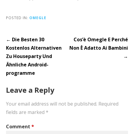
POSTED IN:
OMEGLE
Post
← Die Besten 30
Cos’è Omegle E Perché
navigation
Kostenlos Alternativen
Non È Adatto Ai Bambini
Zu Houseparty Und
→
Ähnliche Android-
programme
Leave a Reply
Your email address will not be published.
Required
fields are marked
*
Comment
*