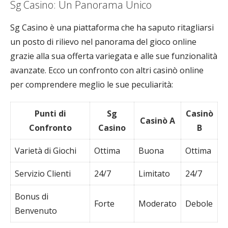
Sg Casino: Un Panorama Unico
Sg Casino è una piattaforma che ha saputo ritagliarsi
un posto di rilievo nel panorama del gioco online
grazie alla sua offerta variegata e alle sue funzionalità
avanzate. Ecco un confronto con altri casinò online
per comprendere meglio le sue peculiarità:
Punti di
Sg
Casinò
Casinò A
Confronto
Casino
B
Varietà di Giochi
Ottima
Buona
Ottima
Servizio Clienti
24/7
Limitato
24/7
Bonus di
Forte
Moderato
Debole
Benvenuto