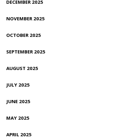
DECEMBER 2025
NOVEMBER 2025
OCTOBER 2025
SEPTEMBER 2025
AUGUST 2025
JULY 2025
JUNE 2025
MAY 2025
APRIL 2025