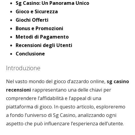
Sg Casino: Un Panorama Unico
Gioco e Sicurezza
Giochi Offerti
Bonus e Promozioni
Metodi di Pagamento
Recensioni degli Utenti
Conclusione
Introduzione
Nel vasto mondo del gioco d’azzardo online,
sg casino
recensioni
rappresentano una delle chiavi per
comprendere l’affidabilità e l’appeal di una
piattaforma di gioco. In questo articolo, esploreremo
a fondo l’universo di Sg Casino, analizzando ogni
aspetto che può influenzare l’esperienza dell’utente.