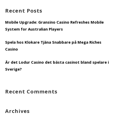
Recent Posts
Mobile Upgrade: Gransino Casino Refreshes Mobile
System for Australian Players
Spela hos Klokare Tjäna Snabbare på Mega Riches
Casino
Är det Lodur Casino det bästa casinot bland spelare i
Sverige?
Recent Comments
Archives