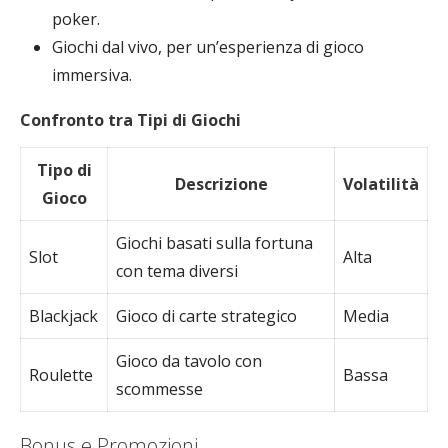
poker.
Giochi dal vivo, per un’esperienza di gioco
immersiva.
Confronto tra Tipi di Giochi
Tipo di
Descrizione
Volatilità
Gioco
Giochi basati sulla fortuna
Slot
Alta
con tema diversi
Blackjack
Gioco di carte strategico
Media
Gioco da tavolo con
Roulette
Bassa
scommesse
Bonus e Promozioni