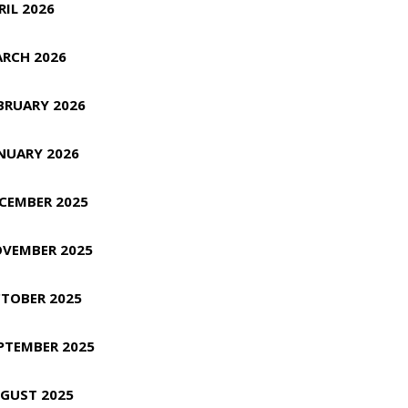
RIL 2026
RCH 2026
BRUARY 2026
NUARY 2026
CEMBER 2025
VEMBER 2025
TOBER 2025
PTEMBER 2025
GUST 2025