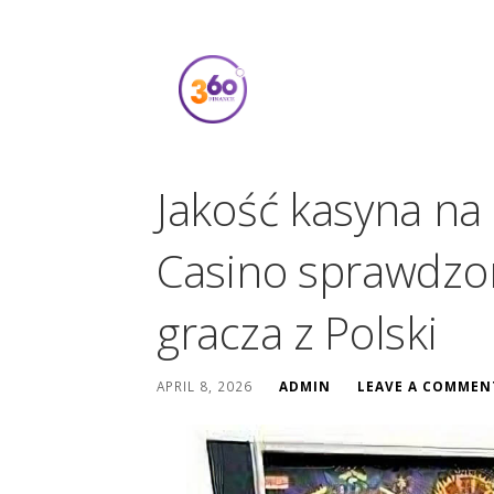
Skip
to
content
360 Degree Fina
COVERING YOU FROM ALL ANGLES
Jakość kasyna na
Casino sprawdzon
gracza z Polski
APRIL 8, 2026
ADMIN
LEAVE A COMMEN