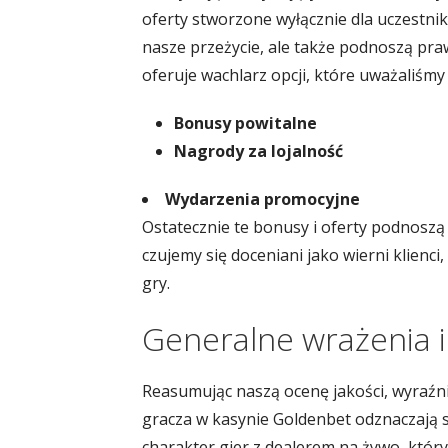
oferty stworzone wyłącznie dla uczestnik
nasze przeżycie, ale także podnoszą p
oferuje wachlarz opcji, które uważaliśmy
Bonusy powitalne
Nagrody za lojalność
Wydarzenia promocyjne
Ostatecznie te bonusy i oferty podnoszą
czujemy się doceniani jako wierni klienc
gry.
Generalne wrażenia i
Reasumując naszą ocenę jakości, wyraźni
gracza w kasynie Goldenbet odznaczają s
charakter gier z dealerem na żywo, który