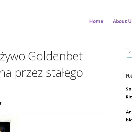
Home
About U
nce
 żywo Goldenbet
Se
fo
a przez stałego
R
Sp
Ri
T
Är
bl