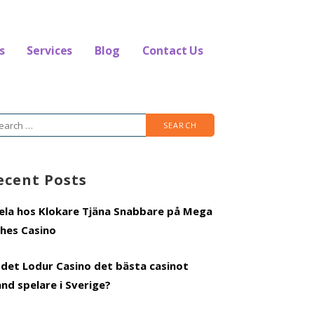
s
Services
Blog
Contact Us
arch
r:
ecent Posts
ela hos Klokare Tjäna Snabbare på Mega
ches Casino
 det Lodur Casino det bästa casinot
and spelare i Sverige?