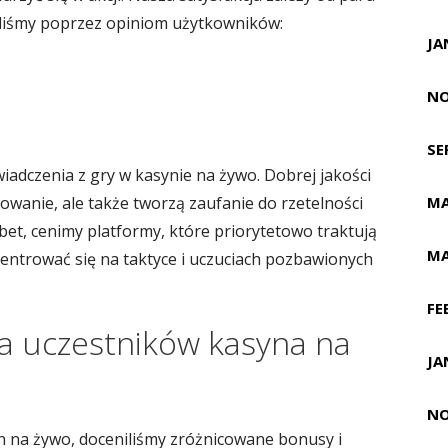
liśmy poprzez opiniom użytkowników:
JA
NO
SE
adczenia z gry w kasynie na żywo. Dobrej jakości
wanie, ale także tworzą zaufanie do rzetelności
MA
et, cenimy platformy, które priorytetowo traktują
MA
entrować się na taktyce i uczuciach pozbawionych
FE
a uczestników kasyna na
JA
NO
 na żywo, doceniliśmy zróżnicowane bonusy i