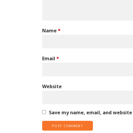
Name
*
Email
*
Website
Save my name, email, and website 