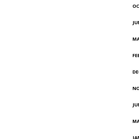
OC
JU
MA
FE
DE
NO
JU
MA
JA