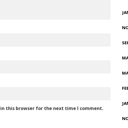
JA
NO
SE
MA
MA
FE
JA
in this browser for the next time I comment.
NO