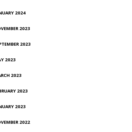
NUARY 2024
VEMBER 2023
PTEMBER 2023
Y 2023
RCH 2023
BRUARY 2023
NUARY 2023
VEMBER 2022