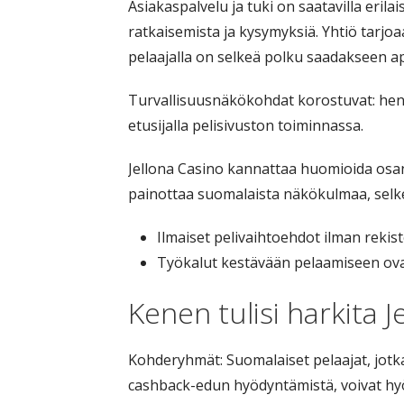
Asiakaspalvelu ja tuki on saatavilla eril
ratkaisemista ja kysymyksiä. Yhtiö tarjoa
pelaajalla on selkeä polku saadakseen apu
Turvallisuusnäkökohdat korostuvat: henk
etusijalla pelisivuston toiminnassa.
Jellona Casino kannattaa huomioida osan
painottaa suomalaista näkökulmaa, selke
Ilmaiset pelivaihtoehdot ilman rekis
Työkalut kestävään pelaamiseen ovat
Kenen tulisi harkita 
Kohderyhmät: Suomalaiset pelaajat, jotka
cashback-edun hyödyntämistä, voivat hyö