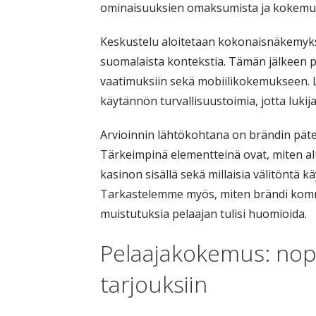
ominaisuuksien omaksumista ja kokemuk
Keskustelu aloitetaan kokonaisnäkemyksel
suomalaista kontekstia. Tämän jälkeen p
vaatimuksiin sekä mobiilikokemukseen. L
käytännön turvallisuustoimia, jotta lukija
Arvioinnin lähtökohtana on brändin pät
Tärkeimpinä elementteinä ovat, miten alu
kasinon sisällä sekä millaisia välitöntä 
Tarkastelemme myös, miten brändi kommun
muistutuksia pelaajan tulisi huomioida.
Pelaajakokemus: nope
tarjouksiin