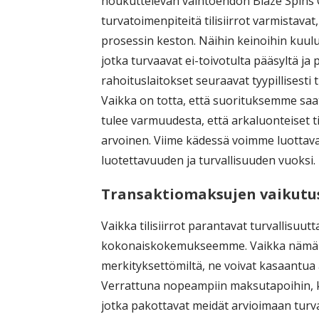
houkuttelevan vaihtoehdon Blaze Spins C
turvatoimenpiteitä tilisiirrot varmistavat
prosessin keston. Näihin keinoihin kuuluva
jotka turvaavat ei-toivotulta pääsyltä ja p
rahoituslaitokset seuraavat tyypillisesti
Vaikka on totta, että suorituksemme saa
tulee varmuudesta, että arkaluonteiset t
arvoinen. Viime kädessä voimme luottavai
luotettavuuden ja turvallisuuden vuoksi.
Transaktiomaksujen vaikutu
Vaikka tilisiirrot parantavat turvallisuut
kokonaiskokemukseemme. Vaikka nämä k
merkityksettömiltä, ne voivat kasaantua
Verrattuna nopeampiin maksutapoihin, kute
jotka pakottavat meidät arvioimaan turv