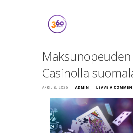
Skip
to
content
360 Degree Fina
COVERING YOU FROM ALL ANGLES
Maksunopeuden ve
Casinolla suomalai
APRIL 8, 2026
ADMIN
LEAVE A COMMEN