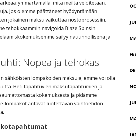
rkeää; ymmärtämällä, mitä meiltä veloitetaan,
OC
suja. Jos olemme päättäneet hyödyntämään
miten jokainen maksu vaikuttaa nostoprosessiin.
JU
me tehokkaammin navigoida Blaze Spinsin
pelaamiskokemuksemme säilyy nautinnollisena ja
MA
FE
hti: Nopea ja tehokas
DE
on sähköisten lompakoiden maksuja, emme voi olla
NO
utta. Heti tapahtuvien maksutapahtumien ja
 saumattomasta kokemuksesta ja pidämme
JU
ä e-lompakot antavat luotettavan vaihtoehdon
a.
MA
akkotapahtumat
JA