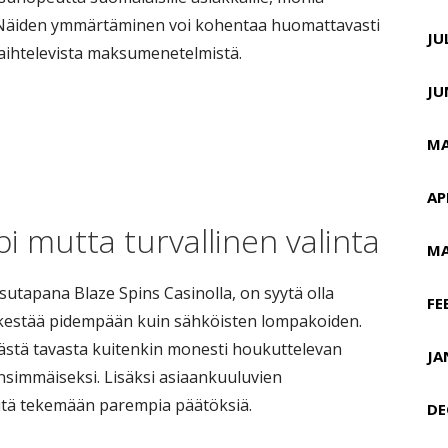
. Näiden ymmärtäminen voi kohentaa huomattavasti
JU
aihtelevista maksumenetelmistä.
JU
MA
AP
pi mutta turvallinen valinta
MA
utapana Blaze Spins Casinolla, on syytä olla
FE
at kestää pidempään kuin sähköisten lompakoiden.
ästä tavasta kuitenkin monesti houkuttelevan
JA
 ensimmäiseksi. Lisäksi asiaankuuluvien
eitä tekemään parempia päätöksiä.
DE