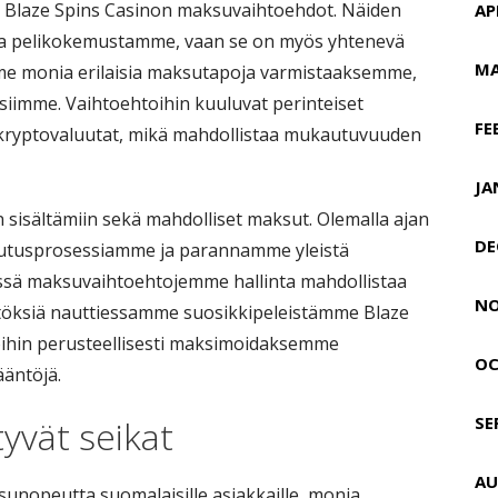
ää Blaze Spins Casinon maksuvaihtoehdot. Näiden
AP
na pelikokemustamme, vaan se on myös yhtenevä
MA
e monia erilaisia maksutapoja varmistaaksemme,
ksiimme. Vaihtoehtoihin kuuluvat perinteiset
FE
kryptovaluutat, mikä mahdollistaa mukautuvuuden
JA
sisältämiin sekä mahdolliset maksut. Olemalla ajan
DE
tiutusprosessiamme ja parannamme yleistä
ssä maksuvaihtoehtojemme hallinta mahdollistaa
NO
äätöksiä nauttiessamme suosikkipeleistämme Blaze
oihin perusteellisesti maksimoidaksemme
OC
äntöjä.
SE
yvät seikat
AU
nopeutta suomalaisille asiakkaille, monia