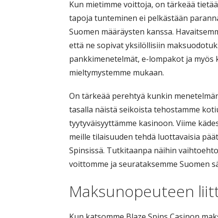
Kun mietimme voittoja, on tärkeää tiet
tapoja tunteminen ei pelkästään paran
Suomen määräysten kanssa. Havaitsemm
että ne sopivat yksilöllisiin maksuodotu
pankkimenetelmät, e-lompakot ja myös 
mieltymystemme mukaan.
On tärkeää perehtyä kunkin menetelmän 
tasalla näistä seikoista tehostamme ko
tyytyväisyyttämme kasinoon. Viime käde
meille tilaisuuden tehdä luottavaisia p
Spinsissä. Tutkitaanpa näihin vaihtoeht
voittomme ja seurataksemme Suomen sä
Maksunopeuteen liitt
Kun katsomme Blaze Spins Casinon maksu