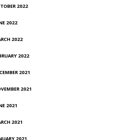
TOBER 2022
NE 2022
RCH 2022
BRUARY 2022
CEMBER 2021
VEMBER 2021
NE 2021
RCH 2021
NUARY 2021