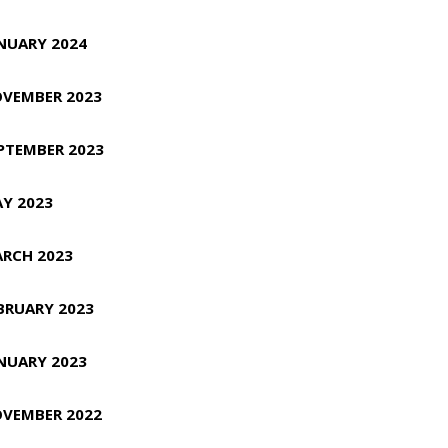
NUARY 2024
VEMBER 2023
PTEMBER 2023
Y 2023
RCH 2023
BRUARY 2023
NUARY 2023
VEMBER 2022