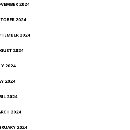
VEMBER 2024
TOBER 2024
PTEMBER 2024
GUST 2024
LY 2024
Y 2024
RIL 2024
RCH 2024
BRUARY 2024