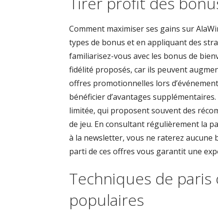
Tirer profit des bon
Comment maximiser ses gains sur AlaWin 
types de bonus et en appliquant des stra
familiarisez-vous avec les bonus de bien
fidélité proposés, car ils peuvent augmen
offres promotionnelles lors d’événemen
bénéficier d’avantages supplémentaires.
limitée, qui proposent souvent des réc
de jeu. En consultant régulièrement la 
à la newsletter, vous ne raterez aucune bo
parti de ces offres vous garantit une expé
Techniques de paris 
populaires