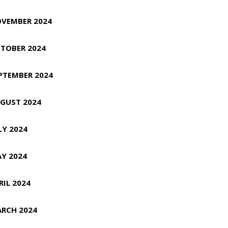
VEMBER 2024
TOBER 2024
PTEMBER 2024
GUST 2024
LY 2024
Y 2024
RIL 2024
RCH 2024