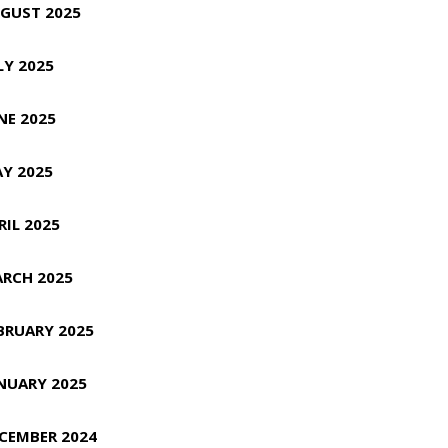
GUST 2025
LY 2025
NE 2025
Y 2025
RIL 2025
RCH 2025
BRUARY 2025
NUARY 2025
CEMBER 2024