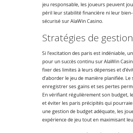
jeu responsable, les joueurs peuvent jou
péril leur stabilité financière ni leur bi
sécurisé sur AlaWin Casino.
Stratégies de gestio
Si l’excitation des paris est indéniable, 
pour un succès continu sur AlaWin Casin
fixer des limites à leurs dépenses et d’év
d’aborder le jeu de manière planifiée. Le
enregistrer ses gains et ses pertes perm
En vérifiant régulièrement son budget, 
et éviter les paris précipités qui pourrai
une gestion de budget adéquate, les jou
expérience de jeu tout en maximisant leu