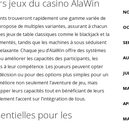
s jeux du casino AlaWin
NO
pants trouveront rapidement une gamme variée de
 propose de multiples variantes, assurant à chacun
OC
s jeux de table classiques comme le blackjack et la
rimentés, tandis que les machines à sous séduisent
SE
relaxante. Chaque jeu d’AlaWin offre des systèmes
AU
 améliorer les capacités des participants, les
iés à leur compétence. Les joueurs peuvent opter
JU
r décision ou pour des options plus simples pour un
méliore non seulement l’aventure de jeu, mais
MA
per leurs capacités tout en bénéficiant de leurs
ement l’accent sur l’intégration de tous.
AP
entielles pour les
MA