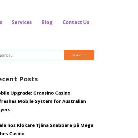
s
Services
Blog
Contact Us
arch
r:
ecent Posts
bile Upgrade: Gransino Casino
freshes Mobile System for Australian
ayers
ela hos Klokare Tjäna Snabbare på Mega
ches Casino