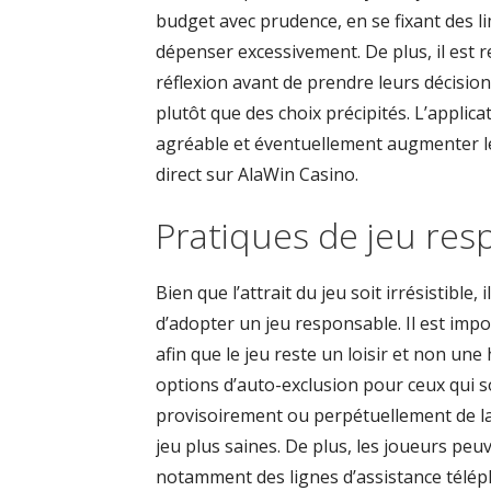
budget avec prudence, en se fixant des li
dépenser excessivement. De plus, il est
réflexion avant de prendre leurs décision
plutôt que des choix précipités. L’applic
agréable et éventuellement augmenter le
direct sur AlaWin Casino.
Pratiques de jeu res
Bien que l’attrait du jeu soit irrésistible,
d’adopter un jeu responsable. Il est impo
afin que le jeu reste un loisir et non u
options d’auto-exclusion pour ceux qui s
provisoirement ou perpétuellement de la
jeu plus saines. De plus, les joueurs peu
notamment des lignes d’assistance télépho