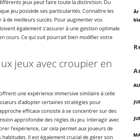
férents jeux peut faire toute la distinction. Du
aque jeu possède ses particularités. Connaître les
Är
r à de meilleurs succès. Pour augmenter vos
bl
s doivent également s’assurer à une gestion optimale
 en cours. Ce qui suit pourrait bien modifier votre
R
aux jeux avec croupier en
A
AU
 offrent une expérience immersive similaire à celle
JU
x joueurs d’adopter certaines stratégies pour
pproche efficace consiste à se concentrer sur des
JU
nsion approfondie des règles du jeu. Interagir avec
rer l’expérience, car cela permet aux joueurs de
MA
 habitudes. Il est également crucial de gérer son