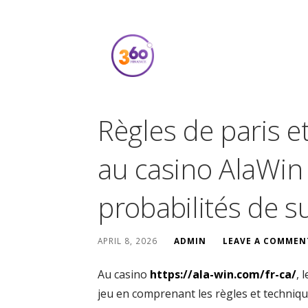
Skip
to
content
360 Degree Fina
COVERING YOU FROM ALL ANGLES
Règles de paris e
au casino AlaWin
probabilités de 
APRIL 8, 2026
ADMIN
LEAVE A COMMEN
Au casino
https://ala-win.com/fr-ca/
, 
jeu en comprenant les règles et techniqu