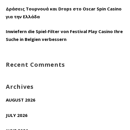
Δράσεις Τουρνουά και Drops στο Oscar Spin Casino
για την Ελλάδα
Inwiefern die Spiel-Filter von Festival Play Casino Ihre
Suche in Belgien verbessern
Recent Comments
Archives
AUGUST 2026
JULY 2026