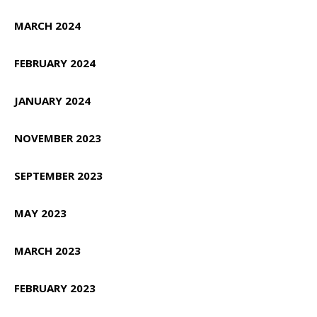
MARCH 2024
FEBRUARY 2024
JANUARY 2024
NOVEMBER 2023
SEPTEMBER 2023
MAY 2023
MARCH 2023
FEBRUARY 2023