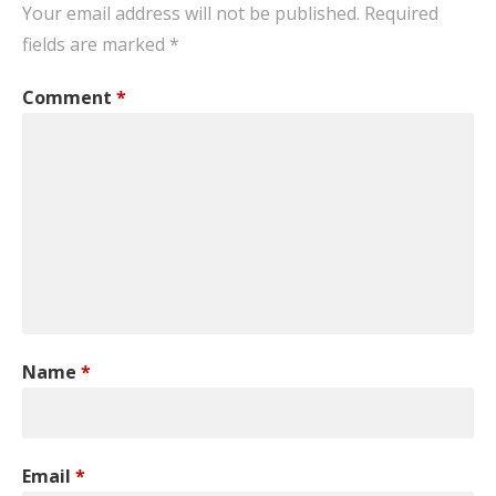
Your email address will not be published.
Required
fields are marked
*
Comment
*
Name
*
Email
*