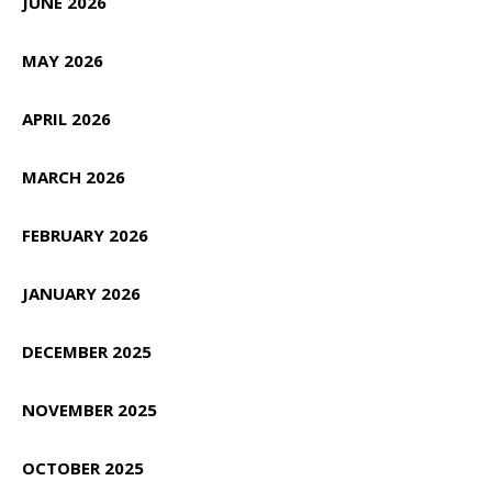
JUNE 2026
MAY 2026
APRIL 2026
MARCH 2026
FEBRUARY 2026
JANUARY 2026
DECEMBER 2025
NOVEMBER 2025
OCTOBER 2025