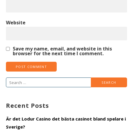
Website
Save my name, email, and website in this
browser for the next time I comment.
Search
for:
Recent Posts
Är det Lodur Casino det bästa casinot bland spelare i
Sverige?