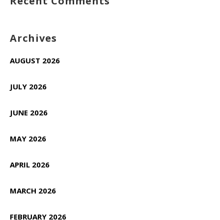
Recent Comments
Archives
AUGUST 2026
JULY 2026
JUNE 2026
MAY 2026
APRIL 2026
MARCH 2026
FEBRUARY 2026