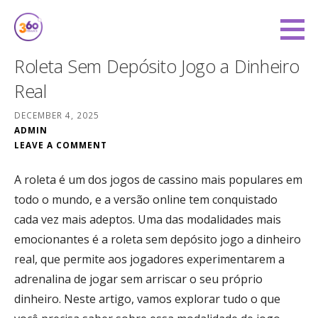
Skip
to
360 Degree Finance
content
COVERING YOU FROM ALL ANGLES
Roleta Sem Depósito Jogo a Dinheiro
Real
DECEMBER 4, 2025
ADMIN
LEAVE A COMMENT
A roleta é um dos jogos de cassino mais populares em
todo o mundo, e a versão online tem conquistado
cada vez mais adeptos. Uma das modalidades mais
emocionantes é a roleta sem depósito jogo a dinheiro
real, que permite aos jogadores experimentarem a
adrenalina de jogar sem arriscar o seu próprio
dinheiro. Neste artigo, vamos explorar tudo o que