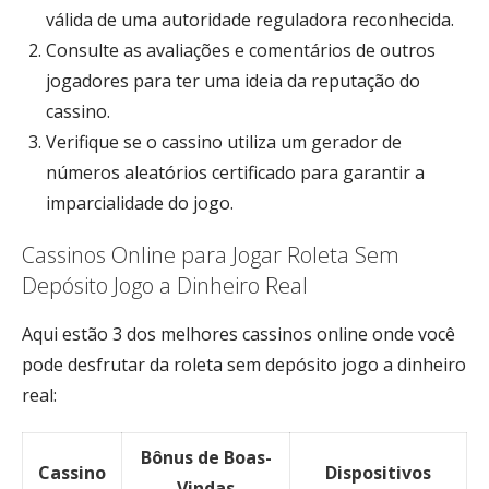
válida de uma autoridade reguladora reconhecida.
Consulte as avaliações e comentários de outros
jogadores para ter uma ideia da reputação do
cassino.
Verifique se o cassino utiliza um gerador de
números aleatórios certificado para garantir a
imparcialidade do jogo.
Cassinos Online para Jogar Roleta Sem
Depósito Jogo a Dinheiro Real
Aqui estão 3 dos melhores cassinos online onde você
pode desfrutar da roleta sem depósito jogo a dinheiro
real:
Bônus de Boas-
Cassino
Dispositivos
Vindas