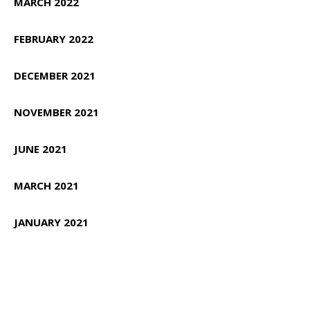
MARCH 2022
FEBRUARY 2022
DECEMBER 2021
NOVEMBER 2021
JUNE 2021
MARCH 2021
JANUARY 2021