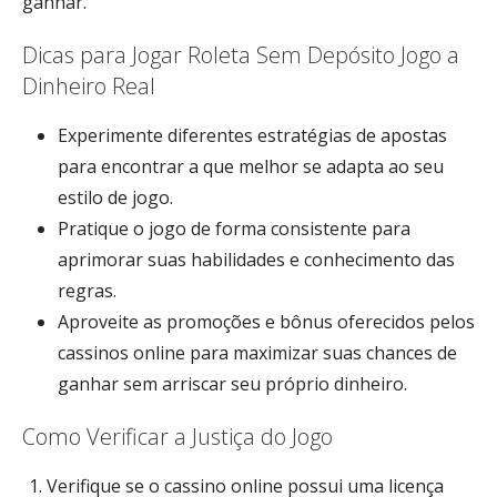
ganhar.
Dicas para Jogar Roleta Sem Depósito Jogo a
Dinheiro Real
Experimente diferentes estratégias de apostas
para encontrar a que melhor se adapta ao seu
estilo de jogo.
Pratique o jogo de forma consistente para
aprimorar suas habilidades e conhecimento das
regras.
Aproveite as promoções e bônus oferecidos pelos
cassinos online para maximizar suas chances de
ganhar sem arriscar seu próprio dinheiro.
Como Verificar a Justiça do Jogo
Verifique se o cassino online possui uma licença