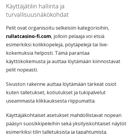
Käyttäjätilin hallinta ja
turvallisuusnäkökohdat
Pelit ovat organisoitu selkeisiin kategorioihin,
rullatcasino-fi.com
, jolloin pelaaja voi etsiä
esimerkiksi kolikkopelejä, pöytäpelejä tai live-
kokemuksia helposti. Tämä parantaa
käyttökokemusta ja auttaa löytämään kiinnostavat
pelit nopeasti.
Sivuston rakenne auttaa löytämään tärkeät osiot
kuten talletukset, kotiutukset ja tukipalvelut
useammasta klikkauksesta riippumatta.
Käyttäjäkohtaiset asetukset mahdollistavat nopean
pääsyn suosikkipeleihin sekä yksityiskohtaiset näytöt
esimerkiksi tilin talletuksista ja tapahtumista.