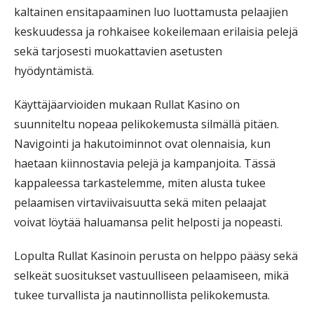
kaltainen ensitapaaminen luo luottamusta pelaajien
keskuudessa ja rohkaisee kokeilemaan erilaisia pelejä
sekä tarjosesti muokattavien asetusten
hyödyntämistä.
Käyttäjäarvioiden mukaan Rullat Kasino on
suunniteltu nopeaa pelikokemusta silmällä pitäen.
Navigointi ja hakutoiminnot ovat olennaisia, kun
haetaan kiinnostavia pelejä ja kampanjoita. Tässä
kappaleessa tarkastelemme, miten alusta tukee
pelaamisen virtaviivaisuutta sekä miten pelaajat
voivat löytää haluamansa pelit helposti ja nopeasti.
Lopulta Rullat Kasinoin perusta on helppo pääsy sekä
selkeät suositukset vastuulliseen pelaamiseen, mikä
tukee turvallista ja nautinnollista pelikokemusta.