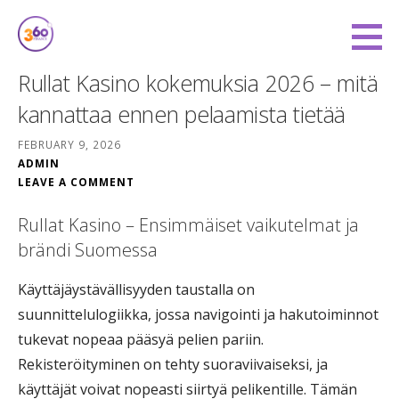
Skip
to
360 Degree Finance
content
COVERING YOU FROM ALL ANGLES
Rullat Kasino kokemuksia 2026 – mitä
kannattaa ennen pelaamista tietää
FEBRUARY 9, 2026
ADMIN
LEAVE A COMMENT
Rullat Kasino – Ensimmäiset vaikutelmat ja
brändi Suomessa
Käyttäjäystävällisyyden taustalla on
suunnittelulogiikka, jossa navigointi ja hakutoiminnot
tukevat nopeaa pääsyä pelien pariin.
Rekisteröityminen on tehty suoraviivaiseksi, ja
käyttäjät voivat nopeasti siirtyä pelikentille. Tämän