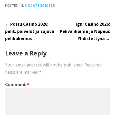
POSTED IN:
UNCATEGORIZED
Post
← Possu Casino 2026:
Igni Casino 2026:
navigation
pelit, palvelut ja sujuva
Pelivalikoima ja Nopeus
pelikokemus
Yhdistettynä →
Leave a Reply
Your email address will not be published.
Required
fields are marked
*
Comment
*