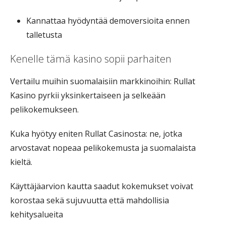
Kannattaa hyödyntää demoversioita ennen
talletusta
Kenelle tämä kasino sopii parhaiten
Vertailu muihin suomalaisiin markkinoihin: Rullat
Kasino pyrkii yksinkertaiseen ja selkeään
pelikokemukseen.
Kuka hyötyy eniten Rullat Casinosta: ne, jotka
arvostavat nopeaa pelikokemusta ja suomalaista
kieltä.
Käyttäjäarvion kautta saadut kokemukset voivat
korostaa sekä sujuvuutta että mahdollisia
kehitysalueita