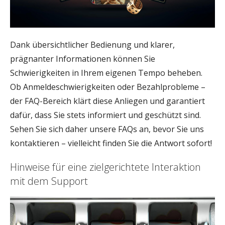
Dank übersichtlicher Bedienung und klarer,
prägnanter Informationen können Sie
Schwierigkeiten in Ihrem eigenen Tempo beheben.
Ob Anmeldeschwierigkeiten oder Bezahlprobleme –
der FAQ-Bereich klärt diese Anliegen und garantiert
dafür, dass Sie stets informiert und geschützt sind.
Sehen Sie sich daher unsere FAQs an, bevor Sie uns
kontaktieren – vielleicht finden Sie die Antwort sofort!
Hinweise für eine zielgerichtete Interaktion
mit dem Support