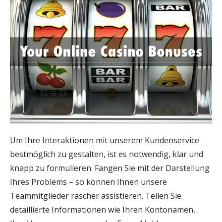
Um Ihre Interaktionen mit unserem Kundenservice
bestmöglich zu gestalten, ist es notwendig, klar und
knapp zu formulieren. Fangen Sie mit der Darstellung
Ihres Problems – so können Ihnen unsere
Teammitglieder rascher assistieren. Teilen Sie
detaillierte Informationen wie Ihren Kontonamen,