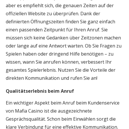
aber es empfiehlt sich, die genauen Zeiten auf der
offiziellen Website zu überprüfen. Dank der
definierten Öffnungszeiten finden Sie ganz einfach
einen passenden Zeitpunkt für Ihren Anruf. Sie
müssen sich keine Gedanken über Zeitzonen machen
oder lange auf eine Antwort warten. Ob Sie Fragen zu
Spielen haben oder dringend Hilfe benötigen – zu
wissen, wann Sie anrufen können, verbessert Ihr
gesamtes Spielerlebnis. Nutzen Sie die Vorteile der
direkten Kommunikation und rufen Sie an!
Qualitätserlebnis beim Anruf
Ein wichtiger Aspekt beim Anruf beim Kundenservice
von Mafia Casino ist die ausgezeichnete
Gesprächsqualität. Schon beim Einwählen sorgt die
klare Verbindung für eine effektive Kommunikation.