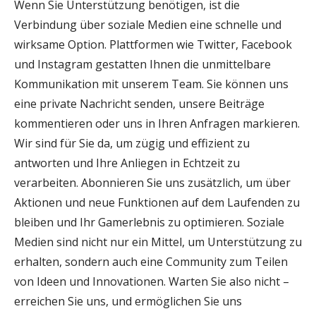
Wenn Sie Unterstützung benötigen, ist die
Verbindung über soziale Medien eine schnelle und
wirksame Option. Plattformen wie Twitter, Facebook
und Instagram gestatten Ihnen die unmittelbare
Kommunikation mit unserem Team. Sie können uns
eine private Nachricht senden, unsere Beiträge
kommentieren oder uns in Ihren Anfragen markieren.
Wir sind für Sie da, um zügig und effizient zu
antworten und Ihre Anliegen in Echtzeit zu
verarbeiten. Abonnieren Sie uns zusätzlich, um über
Aktionen und neue Funktionen auf dem Laufenden zu
bleiben und Ihr Gamerlebnis zu optimieren. Soziale
Medien sind nicht nur ein Mittel, um Unterstützung zu
erhalten, sondern auch eine Community zum Teilen
von Ideen und Innovationen. Warten Sie also nicht –
erreichen Sie uns, und ermöglichen Sie uns