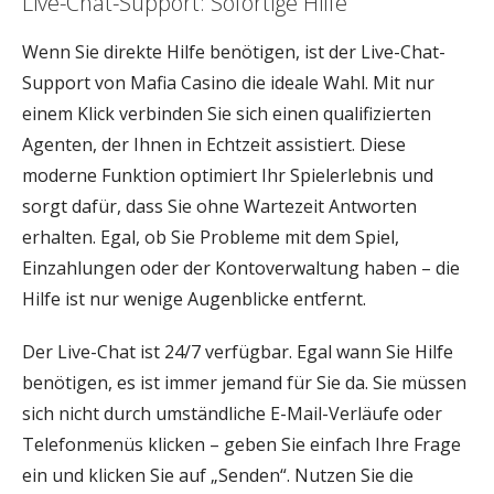
Live-Chat-Support: Sofortige Hilfe
Wenn Sie direkte Hilfe benötigen, ist der Live-Chat-
Support von Mafia Casino die ideale Wahl. Mit nur
einem Klick verbinden Sie sich einen qualifizierten
Agenten, der Ihnen in Echtzeit assistiert. Diese
moderne Funktion optimiert Ihr Spielerlebnis und
sorgt dafür, dass Sie ohne Wartezeit Antworten
erhalten. Egal, ob Sie Probleme mit dem Spiel,
Einzahlungen oder der Kontoverwaltung haben – die
Hilfe ist nur wenige Augenblicke entfernt.
Der Live-Chat ist 24/7 verfügbar. Egal wann Sie Hilfe
benötigen, es ist immer jemand für Sie da. Sie müssen
sich nicht durch umständliche E-Mail-Verläufe oder
Telefonmenüs klicken – geben Sie einfach Ihre Frage
ein und klicken Sie auf „Senden“. Nutzen Sie die