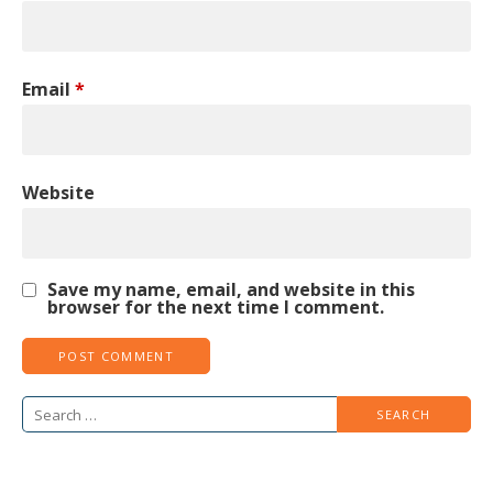
Email
*
Website
Save my name, email, and website in this
browser for the next time I comment.
Search
for: