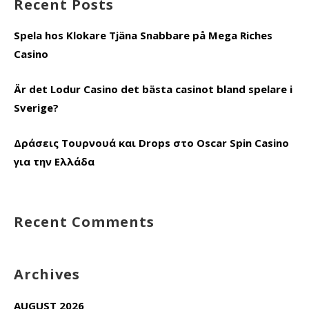
Recent Posts
Spela hos Klokare Tjäna Snabbare på Mega Riches
Casino
Är det Lodur Casino det bästa casinot bland spelare i
Sverige?
Δράσεις Τουρνουά και Drops στο Oscar Spin Casino
για την Ελλάδα
Recent Comments
Archives
AUGUST 2026