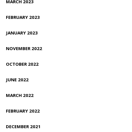
MARCH 2023
FEBRUARY 2023
JANUARY 2023
NOVEMBER 2022
OCTOBER 2022
JUNE 2022
MARCH 2022
FEBRUARY 2022
DECEMBER 2021