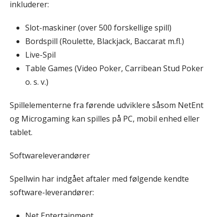
inkluderer:
Slot-maskiner (over 500 forskellige spill)
Bordspill (Roulette, Blackjack, Baccarat m.fl.)
Live-Spil
Table Games (Video Poker, Carribean Stud Poker
o. s. v.)
Spillelementerne fra førende udviklere såsom NetEnt
og Microgaming kan spilles på PC, mobil enhed eller
tablet.
Softwareleverandører
Spellwin har indgået aftaler med følgende kendte
software-leverandører:
Net Entertainment