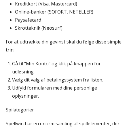
Kreditkort (Visa, Mastercard)
Online-banker (SOFORT, NETELLER)
Paysafecard
Skrotteknik (Neosurf)
For at udtrække din gevinst skal du følge disse simple
trin:
Gå til "Min Konto" og klik på knappen for
udløsning.
Vælg dit valg af betalingssystem fra listen.
Udfyld formularen med dine personlige
oplysninger.
Spilategorier
Spellwin har en enorm samling af spillelementer, der