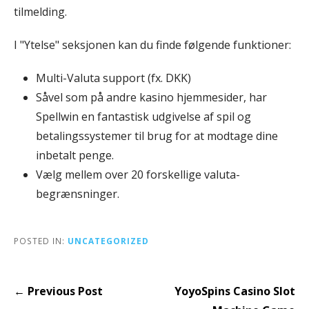
tilmelding.
I "Ytelse" seksjonen kan du finde følgende funktioner:
Multi-Valuta support (fx. DKK)
Såvel som på andre kasino hjemmesider, har
Spellwin en fantastisk udgivelse af spil og
betalingssystemer til brug for at modtage dine
inbetalt penge.
Vælg mellem over 20 forskellige valuta-
begrænsninger.
POSTED IN:
UNCATEGORIZED
Post
← Previous Post
YoyoSpins Casino Slot