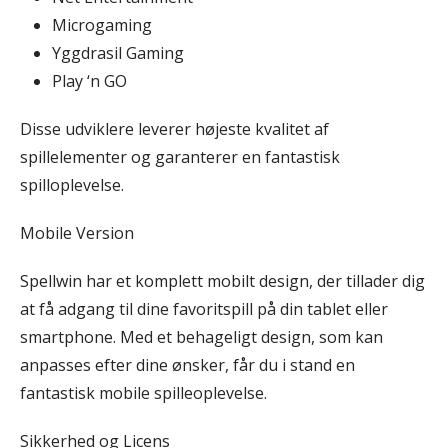
Microgaming
Yggdrasil Gaming
Play ‘n GO
Disse udviklere leverer højeste kvalitet af
spillelementer og garanterer en fantastisk
spilloplevelse.
Mobile Version
Spellwin har et komplett mobilt design, der tillader dig
at få adgang til dine favoritspill på din tablet eller
smartphone. Med et behageligt design, som kan
anpasses efter dine ønsker, får du i stand en
fantastisk mobile spilleoplevelse.
Sikkerhed og Licens