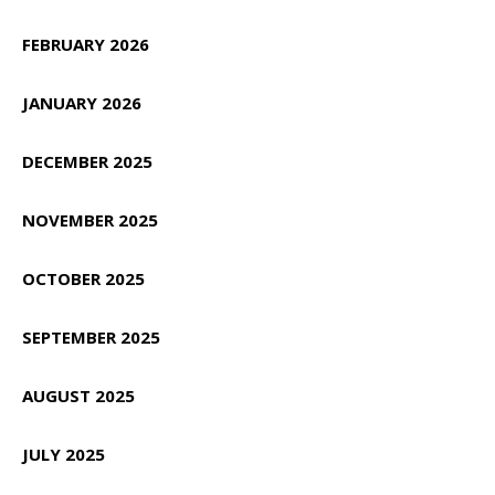
FEBRUARY 2026
JANUARY 2026
DECEMBER 2025
NOVEMBER 2025
OCTOBER 2025
SEPTEMBER 2025
AUGUST 2025
JULY 2025