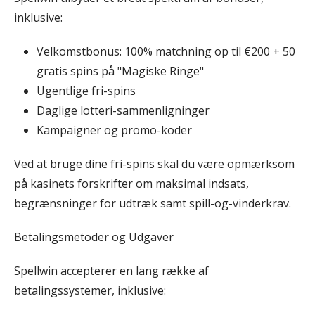
inklusive:
Velkomstbonus: 100% matchning op til €200 + 50
gratis spins på "Magiske Ringe"
Ugentlige fri-spins
Daglige lotteri-sammenligninger
Kampaigner og promo-koder
Ved at bruge dine fri-spins skal du være opmærksom
på kasinets forskrifter om maksimal indsats,
begrænsninger for udtræk samt spill-og-vinderkrav.
Betalingsmetoder og Udgaver
Spellwin accepterer en lang række af
betalingssystemer, inklusive: