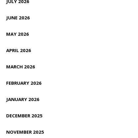
JULY 2026
JUNE 2026
MAY 2026
APRIL 2026
MARCH 2026
FEBRUARY 2026
JANUARY 2026
DECEMBER 2025
NOVEMBER 2025