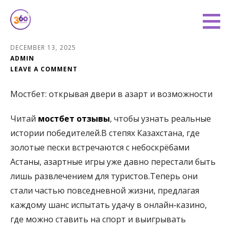
Skip
to
360 Degree Finance
content
COVERING YOU FROM ALL ANGLES
DECEMBER 13, 2025
ADMIN
LEAVE A COMMENT
Мостбет: открывая двери в азарт и возможности
Читай
мостбет отзывы
, чтобы узнать реальные
истории победителей.В степях Казахстана, где
золотые пески встречаются с небоскрёбами
Астаны, азартные игры уже давно перестали быть
лишь развлечением для туристов.Теперь они
стали частью повседневной жизни, предлагая
каждому шанс испытать удачу в онлайн‑казино,
где можно ставить на спорт и выигрывать