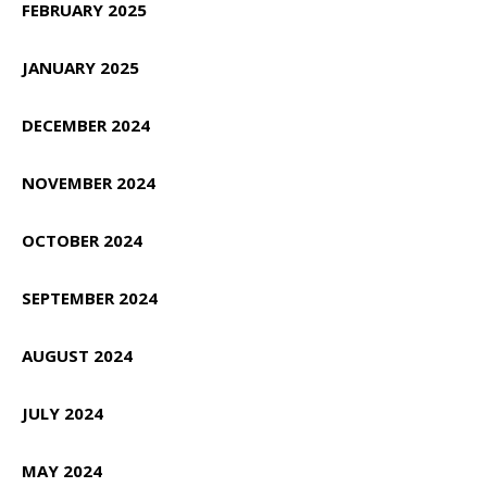
FEBRUARY 2025
JANUARY 2025
DECEMBER 2024
NOVEMBER 2024
OCTOBER 2024
SEPTEMBER 2024
AUGUST 2024
JULY 2024
MAY 2024