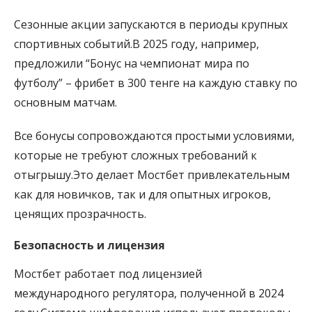
Сезонные акции запускаются в периоды крупных
спортивных событий.В 2025 году, например,
предложили “Бонус на чемпионат мира по
футболу” – фрибет в 300 тенге на каждую ставку по
основным матчам.
Все бонусы сопровождаются простыми условиями,
которые не требуют сложных требований к
отыгрышу.Это делает Мостбет привлекательным
как для новичков, так и для опытных игроков,
ценящих прозрачность.
Безопасность и лицензия
Мостбет работает под лицензией
международного регулятора, полученной в 2024