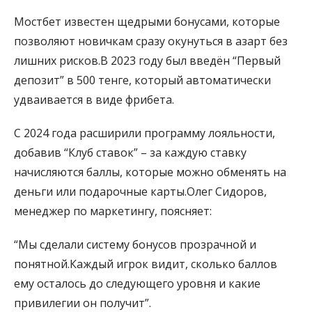
Мостбет известен щедрыми бонусами, которые
позволяют новичкам сразу окунуться в азарт без
лишних рисков.В 2023 году был введён “Первый
депозит” в 500 тенге, который автоматически
удваивается в виде фрибета.
С 2024 года расширили программу лояльности,
добавив “Клуб ставок” – за каждую ставку
начисляются баллы, которые можно обменять на
деньги или подарочные карты.Олег Сидоров,
менеджер по маркетингу, поясняет:
“Мы сделали систему бонусов прозрачной и
понятной.Каждый игрок видит, сколько баллов
ему осталось до следующего уровня и какие
привилегии он получит”.