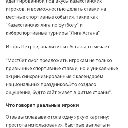
адаптированной под вкусы казахстанских
игроков, и возможностью делать ставки на
местные спортивные события, такие как
“Казахстанская лига по футболу” и
киберспортивные турниры “Лига Астана”.
Игорь Петров, аналитик из Астаны, отмечает:
“Мостбет смог предложить игрокам не только
привычные спортивные ставки, но и уникальные
акции, синхронизированные с календарём
национальных праздников.Это создало
ощущение, будто сайт живёт в ритме страны”.
Что говорят реальные игроки
Отзывы складываются в одну яркую картину:
простота использования, быстрые выплаты и