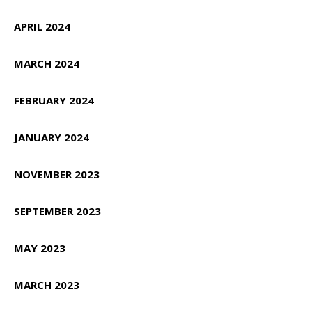
APRIL 2024
MARCH 2024
FEBRUARY 2024
JANUARY 2024
NOVEMBER 2023
SEPTEMBER 2023
MAY 2023
MARCH 2023