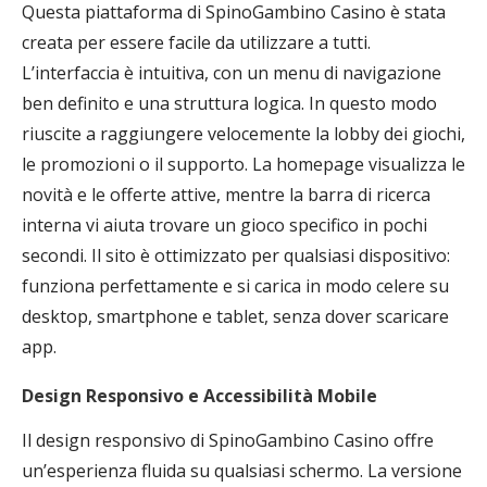
Questa piattaforma di SpinoGambino Casino è stata
creata per essere facile da utilizzare a tutti.
L’interfaccia è intuitiva, con un menu di navigazione
ben definito e una struttura logica. In questo modo
riuscite a raggiungere velocemente la lobby dei giochi,
le promozioni o il supporto. La homepage visualizza le
novità e le offerte attive, mentre la barra di ricerca
interna vi aiuta trovare un gioco specifico in pochi
secondi. Il sito è ottimizzato per qualsiasi dispositivo:
funziona perfettamente e si carica in modo celere su
desktop, smartphone e tablet, senza dover scaricare
app.
Design Responsivo e Accessibilità Mobile
Il design responsivo di SpinoGambino Casino offre
un’esperienza fluida su qualsiasi schermo. La versione