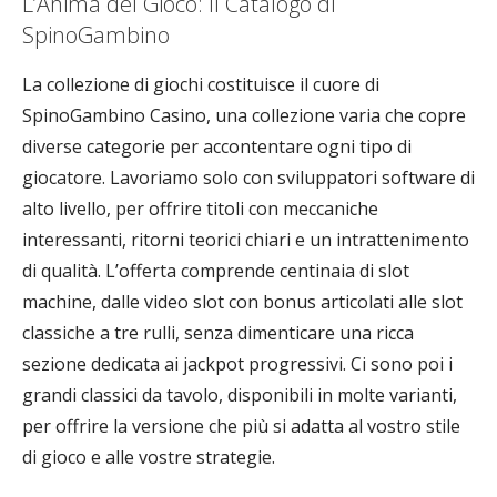
L’Anima del Gioco: Il Catalogo di
SpinoGambino
La collezione di giochi costituisce il cuore di
SpinoGambino Casino, una collezione varia che copre
diverse categorie per accontentare ogni tipo di
giocatore. Lavoriamo solo con sviluppatori software di
alto livello, per offrire titoli con meccaniche
interessanti, ritorni teorici chiari e un intrattenimento
di qualità. L’offerta comprende centinaia di slot
machine, dalle video slot con bonus articolati alle slot
classiche a tre rulli, senza dimenticare una ricca
sezione dedicata ai jackpot progressivi. Ci sono poi i
grandi classici da tavolo, disponibili in molte varianti,
per offrire la versione che più si adatta al vostro stile
di gioco e alle vostre strategie.