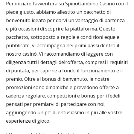
Per iniziare l’avventura su SpinoGambino Casino con il
piede giusto, abbiamo allestito un pacchetto di
benvenuto ideato per darvi un vantaggio di partenza
e più occasioni di scoprire la piattaforma. Questo
pacchetto, sottoposto a regole e condizioni eque e
pubblicate, vi accompagna nei primi passi dentro il
nostro casinò. Vi raccomandiamo di leggere con
diligenza tutti i dettagli dell’offerta, compresi i requisiti
di puntata, per capirne a fondo il funzionamento e il
premio. Oltre al bonus di benvenuto, le nostre
promozioni sono dinamiche e prevedono offerte a
cadenza regolare, competizioni e bonus per i fedeli
pensati per premiarvi di partecipare con noi,
aggiungendo un po’ di entusiasmo in più alle vostre
esperienze di gioco.