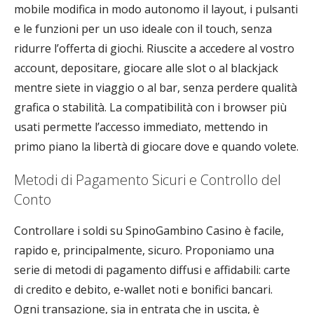
mobile modifica in modo autonomo il layout, i pulsanti
e le funzioni per un uso ideale con il touch, senza
ridurre l’offerta di giochi. Riuscite a accedere al vostro
account, depositare, giocare alle slot o al blackjack
mentre siete in viaggio o al bar, senza perdere qualità
grafica o stabilità. La compatibilità con i browser più
usati permette l’accesso immediato, mettendo in
primo piano la libertà di giocare dove e quando volete.
Metodi di Pagamento Sicuri e Controllo del
Conto
Controllare i soldi su SpinoGambino Casino è facile,
rapido e, principalmente, sicuro. Proponiamo una
serie di metodi di pagamento diffusi e affidabili: carte
di credito e debito, e-wallet noti e bonifici bancari.
Ogni transazione, sia in entrata che in uscita, è