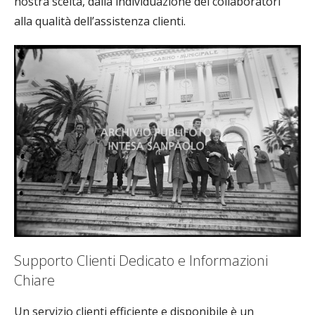
nostra scelta, dalla individuazione dei collaboratori
alla qualità dell’assistenza clienti.
Supporto Clienti Dedicato e Informazioni
Chiare
Un servizio clienti efficiente e disponibile è un