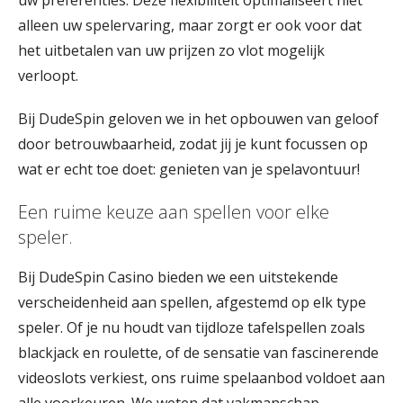
uw preferenties. Deze flexibiliteit optimaliseert niet
alleen uw spelervaring, maar zorgt er ook voor dat
het uitbetalen van uw prijzen zo vlot mogelijk
verloopt.
Bij DudeSpin geloven we in het opbouwen van geloof
door betrouwbaarheid, zodat jij je kunt focussen op
wat er echt toe doet: genieten van je spelavontuur!
Een ruime keuze aan spellen voor elke
speler.
Bij DudeSpin Casino bieden we een uitstekende
verscheidenheid aan spellen, afgestemd op elk type
speler. Of je nu houdt van tijdloze tafelspellen zoals
blackjack en roulette, of de sensatie van fascinerende
videoslots verkiest, ons ruime spelaanbod voldoet aan