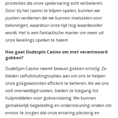
promoties die onze spelervaring echt verbeteren.
Door bij het casino te blijven spelen, kunnen we
punten verdienen die we kunnen inwisselen voor
beloningen, waardoor onze tijd nog waardevoller
wordt. Het is een fantastische manier om meer uit
onze lievelings spellen te halen!
Hoe gaat Dudespin Casino om met verantwoord
gokken?
DudeSpin Casino neemt bewust gokken ernstig. Ze
bieden zelfuitsluitingsopties aan om ons te helpen
onze gokgewoonten efficiënt te beheren. Als we ons
ooit overweldigd voelen, bieden ze toegang tot
hulpmiddelen voor gokverslaving. We kunnen
gemakkelijk begeleiding en ondersteuning vinden om
ervoor te zorgen dat onze ervaring plezierig en