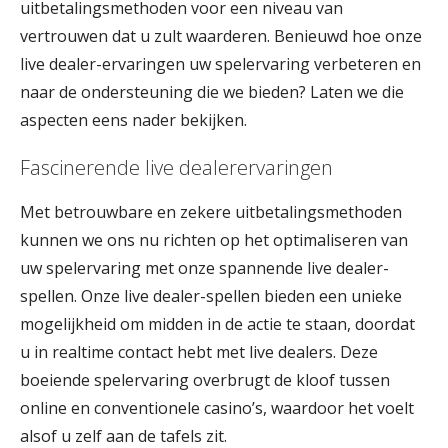
uitbetalingsmethoden voor een niveau van
vertrouwen dat u zult waarderen. Benieuwd hoe onze
live dealer-ervaringen uw spelervaring verbeteren en
naar de ondersteuning die we bieden? Laten we die
aspecten eens nader bekijken.
Fascinerende live dealerervaringen
Met betrouwbare en zekere uitbetalingsmethoden
kunnen we ons nu richten op het optimaliseren van
uw spelervaring met onze spannende live dealer-
spellen. Onze live dealer-spellen bieden een unieke
mogelijkheid om midden in de actie te staan, doordat
u in realtime contact hebt met live dealers. Deze
boeiende spelervaring overbrugt de kloof tussen
online en conventionele casino’s, waardoor het voelt
alsof u zelf aan de tafels zit.