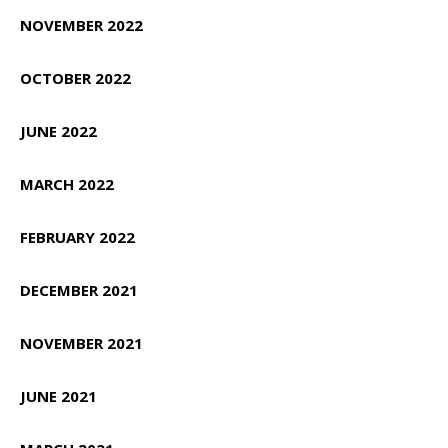
NOVEMBER 2022
OCTOBER 2022
JUNE 2022
MARCH 2022
FEBRUARY 2022
DECEMBER 2021
NOVEMBER 2021
JUNE 2021