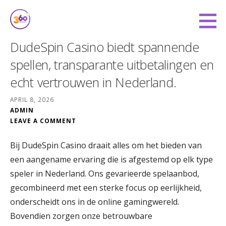
Skip
to
360 Degree Finance
content
COVERING YOU FROM ALL ANGLES
DudeSpin Casino biedt spannende
spellen, transparante uitbetalingen en
echt vertrouwen in Nederland.
APRIL 8, 2026
ADMIN
LEAVE A COMMENT
Bij DudeSpin Casino draait alles om het bieden van
een aangename ervaring die is afgestemd op elk type
speler in Nederland. Ons gevarieerde spelaanbod,
gecombineerd met een sterke focus op eerlijkheid,
onderscheidt ons in de online gamingwereld.
Bovendien zorgen onze betrouwbare