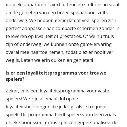
mobiele apparaten is verbluffend en stelt ons in staat
om te genieten van een breed spelaanbod, zelfs
onderweg. We hebben gemerkt dat veel spellen zich
perfect aanpassen aan compacte schermen zonder in
te leveren op kwaliteit of prestaties. Of we nu thuis
zijn of onderweg, we kunnen onze game-ervaring
overal mee naartoe nemen, zodat plezier nooit ver
weg is. Laten we erin duiken en genieten!
Is er een loyaliteitsprogramma voor trouwe
spelers?
Zeker, er is een loyaliteitsprogramma voor vaste
spelers! We zijn allemaal dol op de
loyaliteitsbeloningen die je krijgt als je frequent
speelt. Dit programma biedt spelersvoordelen zoals
unieke bonussen, gratis spins en gepersonaliseerde