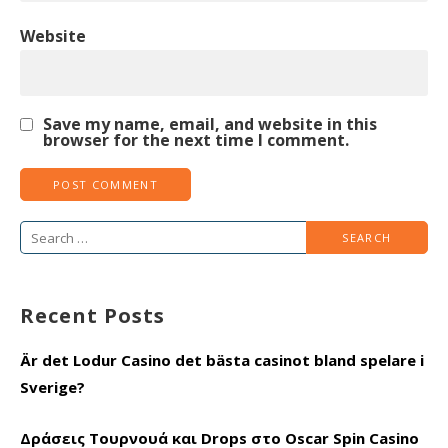
Website
Save my name, email, and website in this
browser for the next time I comment.
Search
for:
Recent Posts
Är det Lodur Casino det bästa casinot bland spelare i
Sverige?
Δράσεις Τουρνουά και Drops στο Oscar Spin Casino