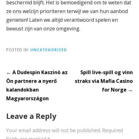
beschermd blijft. Het is bemoedigend om te weten dat
ze ons welzijn prioriteren terwijl we van hun aanbod
genieten! Laten we altijd verantwoord spelen en
bewust zijn van onze omgeving.
POSTED IN:
UNCATEGORIZED
Post
← A Dudespin Kaszinó az
Spill live-spill og vinn
navigation
Ön partnere a nyerő
straks via Mafia Casino
kalandokban
for Norge →
Magyarországon
Leave a Reply
Your email address will not be published.
Required