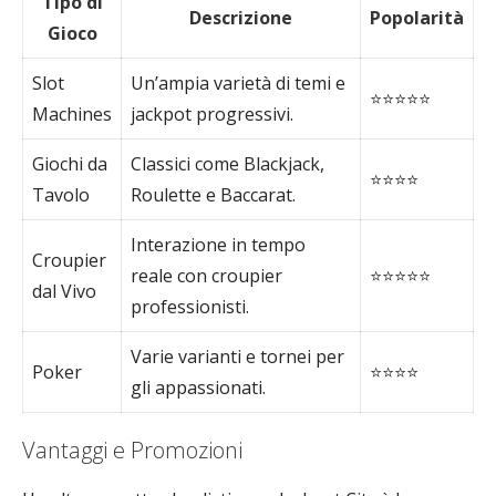
Tipo di
Descrizione
Popolarità
Gioco
Slot
Un’ampia varietà di temi e
⭐⭐⭐⭐⭐
Machines
jackpot progressivi.
Giochi da
Classici come Blackjack,
⭐⭐⭐⭐
Tavolo
Roulette e Baccarat.
Interazione in tempo
Croupier
reale con croupier
⭐⭐⭐⭐⭐
dal Vivo
professionisti.
Varie varianti e tornei per
Poker
⭐⭐⭐⭐
gli appassionati.
Vantaggi e Promozioni