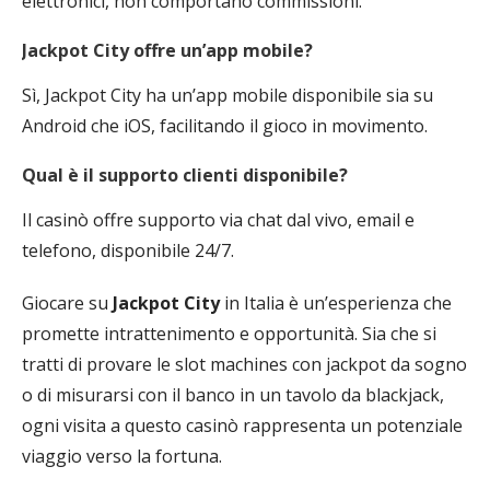
elettronici, non comportano commissioni.
Jackpot City offre un’app mobile?
Sì, Jackpot City ha un’app mobile disponibile sia su
Android che iOS, facilitando il gioco in movimento.
Qual è il supporto clienti disponibile?
Il casinò offre supporto via chat dal vivo, email e
telefono, disponibile 24/7.
Giocare su
Jackpot City
in Italia è un’esperienza che
promette intrattenimento e opportunità. Sia che si
tratti di provare le slot machines con jackpot da sogno
o di misurarsi con il banco in un tavolo da blackjack,
ogni visita a questo casinò rappresenta un potenziale
viaggio verso la fortuna.