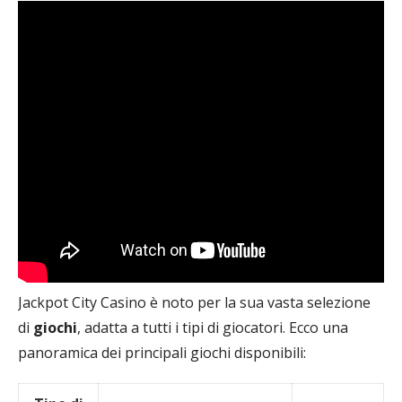
Jackpot City Casino è noto per la sua vasta selezione
di
giochi
, adatta a tutti i tipi di giocatori. Ecco una
panoramica dei principali giochi disponibili: