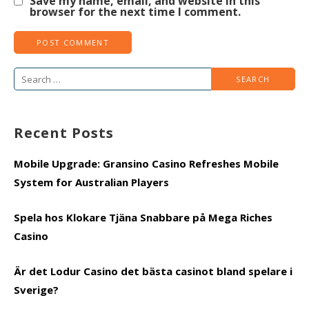
Save my name, email, and website in this
browser for the next time I comment.
Search
for:
Recent Posts
Mobile Upgrade: Gransino Casino Refreshes Mobile
System for Australian Players
Spela hos Klokare Tjäna Snabbare på Mega Riches
Casino
Är det Lodur Casino det bästa casinot bland spelare i
Sverige?