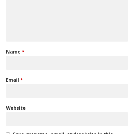
Name
*
Email
*
Website