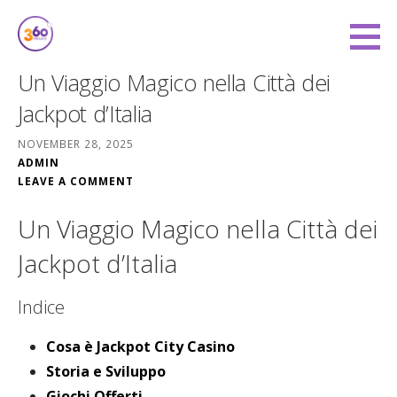
Skip
to
360 Degree Finance
content
COVERING YOU FROM ALL ANGLES
Un Viaggio Magico nella Città dei
Jackpot d’Italia
NOVEMBER 28, 2025
ADMIN
LEAVE A COMMENT
Un Viaggio Magico nella Città dei
Jackpot d’Italia
Indice
Cosa è Jackpot City Casino
Storia e Sviluppo
Giochi Offerti