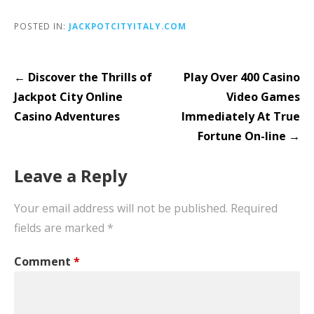
POSTED IN:
JACKPOTCITYITALY.COM
Post
← Discover the Thrills of
Play Over 400 Casino
navigation
Jackpot City Online
Video Games
Casino Adventures
Immediately At True
Fortune On-line →
Leave a Reply
Your email address will not be published.
Required
fields are marked
*
Comment
*