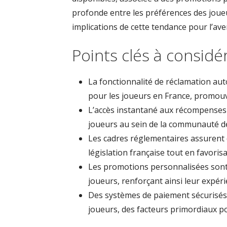
profonde entre les préférences des joueur
implications de cette tendance pour l’aven
Points clés à considé
La fonctionnalité de réclamation aut
pour les joueurs en France, promouvan
L’accès instantané aux récompenses 
joueurs au sein de la communauté d
Les cadres réglementaires assurent 
législation française tout en favoris
Les promotions personnalisées sont
joueurs, renforçant ainsi leur expérie
Des systèmes de paiement sécurisés et
joueurs, des facteurs primordiaux po