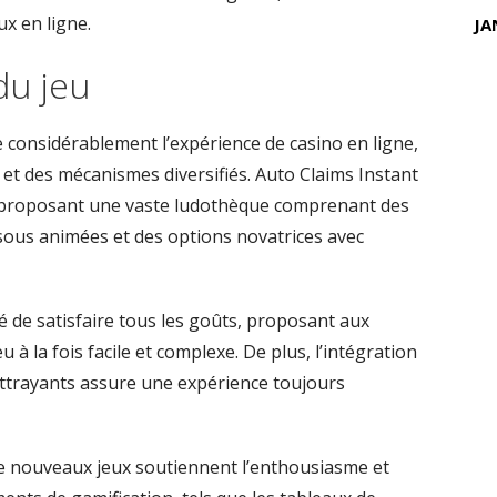
x en ligne.
JA
du jeu
e considérablement l’expérience de casino en ligne,
 et des mécanismes diversifiés. Auto Claims Instant
 proposant une vaste ludothèque comprenant des
 sous animées et des options novatrices avec
té de satisfaire tous les goûts, proposant aux
eu à la fois facile et complexe. De plus, l’intégration
ttrayants assure une expérience toujours
 de nouveaux jeux soutiennent l’enthousiasme et