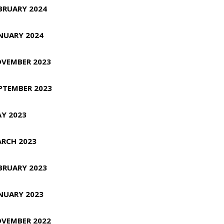
BRUARY 2024
NUARY 2024
VEMBER 2023
PTEMBER 2023
Y 2023
RCH 2023
BRUARY 2023
NUARY 2023
VEMBER 2022