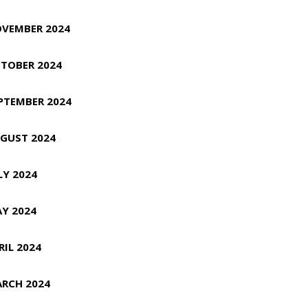
VEMBER 2024
TOBER 2024
PTEMBER 2024
GUST 2024
LY 2024
Y 2024
RIL 2024
RCH 2024