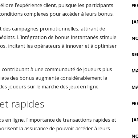
liore l’expérience client, puisque les participants
FE
 conditions complexes pour accéder à leurs bonus.
JA
ait des campagnes promotionnelles, attirant de
diats. L’intégration de bonus instantanés stimule
NO
s, incitant les opérateurs à innover et à optimiser
SE
ée, contribuant à une communauté de joueurs plus
MA
édiate des bonus augmente considérablement la
té des joueurs sur le marché des jeux en ligne.
MA
et rapides
FE
s en ligne, l’importance de transactions rapides et
JA
vorisent la assurance de pouvoir accéder à leurs
NO