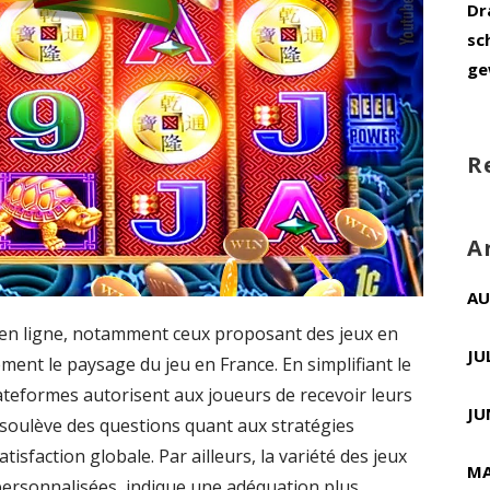
Dr
sc
ge
R
A
AU
 en ligne, notamment ceux proposant des jeux en
JU
ent le paysage du jeu en France. En simplifiant le
ateformes autorisent aux joueurs de recevoir leurs
JU
 soulève des questions quant aux stratégies
tisfaction globale. Par ailleurs, la variété des jeux
MA
personnalisées, indique une adéquation plus