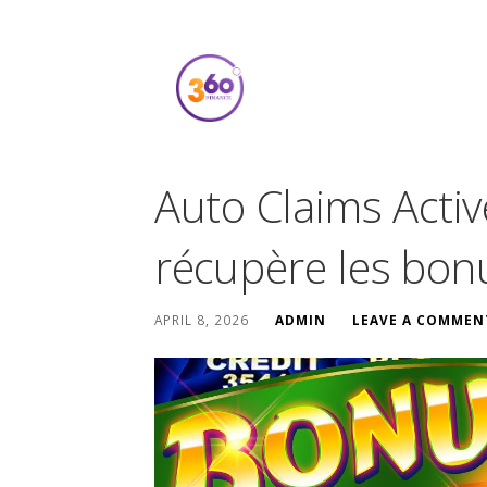
Skip
to
content
360 Degree Fina
COVERING YOU FROM ALL ANGLES
Auto Claims Activ
récupère les bon
APRIL 8, 2026
ADMIN
LEAVE A COMMEN