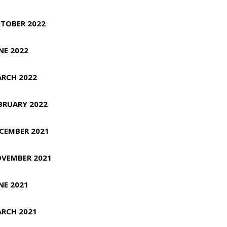
TOBER 2022
NE 2022
RCH 2022
BRUARY 2022
CEMBER 2021
VEMBER 2021
NE 2021
RCH 2021