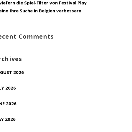
wiefern die Spiel-Filter von Festival Play
sino Ihre Suche in Belgien verbessern
ecent Comments
rchives
GUST 2026
LY 2026
NE 2026
Y 2026