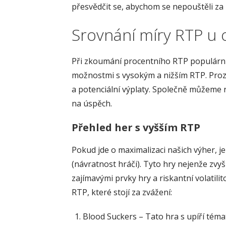
přesvědčit se, abychom se nepouštěli za 
Srovnání míry RTP u 
Při zkoumání procentního RTP populární
možnostmi s vysokým a nižším RTP. Prozko
a potenciální výplaty. Společně můžeme 
na úspěch.
Přehled her s vyšším RTP
Pokud jde o maximalizaci našich výher, 
(návratnost hráči). Tyto hry nejenže zvyš
zajímavými prvky hry a riskantní volatili
RTP, které stojí za zvážení:
Blood Suckers – Tato hra s upíří tém