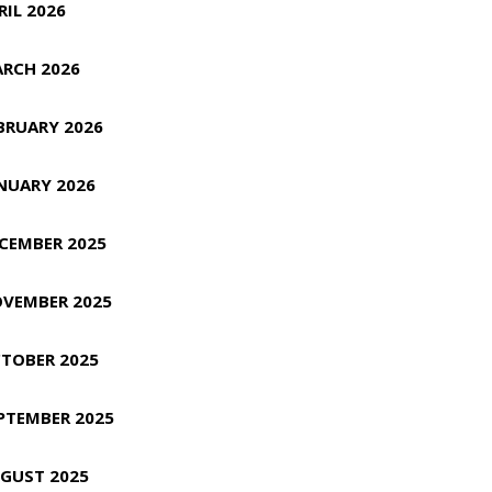
RIL 2026
RCH 2026
BRUARY 2026
NUARY 2026
CEMBER 2025
VEMBER 2025
TOBER 2025
PTEMBER 2025
GUST 2025