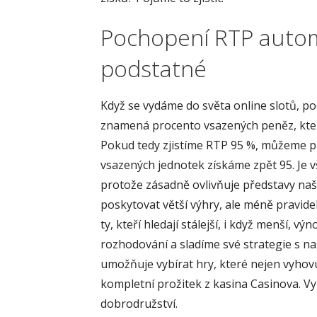
Pochopení RTP automa
podstatné
Když se vydáme do světa online slotů, po
znamená procento vsazených peněz, kter
Pokud tedy zjistíme RTP 95 %, můžeme p
vsazených jednotek získáme zpět 95. Je vša
protože zásadně ovlivňuje představy naš
poskytovat větší výhry, ale méně pravidel
ty, kteří hledají stálejší, i když menší, 
rozhodování a sladíme své strategie s naš
umožňuje vybírat hry, které nejen vyhovu
kompletní prožitek z kasina Casinova. Vy
dobrodružství.