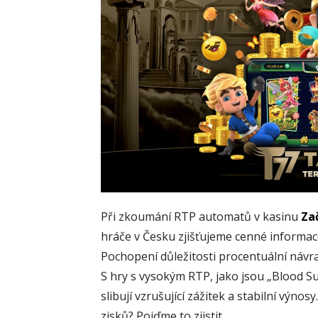
Při zkoumání RTP automatů v kasinu
Za
hráče v Česku zjišťujeme cenné informace
Pochopení důležitosti procentuální návra
S hry s vysokým RTP, jako jsou „Blood S
slibují vzrušující zážitek a stabilní výno
zisků? Pojďme to zjistit.