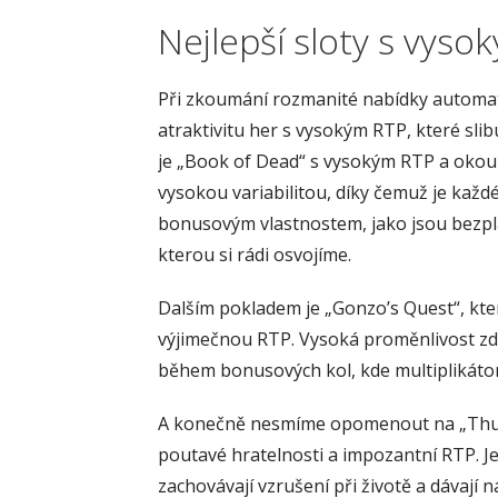
Nejlepší sloty s vyso
Při zkoumání rozmanité nabídky automa
atraktivitu her s vysokým RTP, které slibu
je „Book of Dead“ s vysokým RTP a okou
vysokou variabilitou, díky čemuž je každé
bonusovým vlastnostem, jako jsou bezplat
kterou si rádi osvojíme.
Dalším pokladem je „Gonzo’s Quest“, kte
výjimečnou RTP. Vysoká proměnlivost z
během bonusových kol, kde multiplikáto
A konečně nesmíme opomenout na „Thunde
poutavé hratelnosti a impozantní RTP. 
zachovávají vzrušení při životě a dávaj