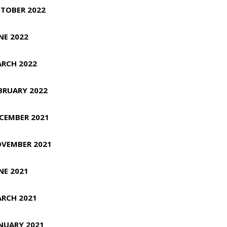
TOBER 2022
NE 2022
RCH 2022
BRUARY 2022
CEMBER 2021
VEMBER 2021
NE 2021
RCH 2021
NUARY 2021