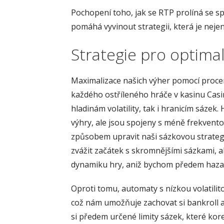
Pochopení toho, jak se RTP prolíná se 
pomáhá vyvinout strategii, která je nejen
Strategie pro optimal
Maximalizace našich výher pomocí procen
každého ostříleného hráče v kasinu Casi
hladinám volatility, tak i hranicím sázek
výhry, ale jsou spojeny s méně frekvent
způsobem upravit naši sázkovou strategi
zvážit začátek s skromnějšími sázkami, a
dynamiku hry, aniž bychom předem hazar
Oproti tomu, automaty s nízkou volatilito
což nám umožňuje zachovat si bankroll a 
si předem určené limity sázek, které k