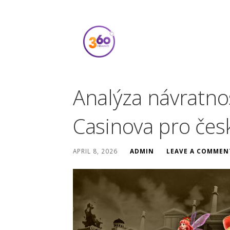
Skip
to
content
360 Degree Fina
COVERING YOU FROM ALL ANGLES
Analýza návratno
Casinova pro čes
APRIL 8, 2026
ADMIN
LEAVE A COMMEN