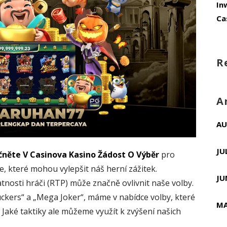
In
Ca
R
A
AU
JU
čněte V Casinova Kasino Žádost O Výběr
pro
, které mohou vylepšit náš herní zážitek.
JU
tnosti hráči (RTP) může značně ovlivnit naše volby.
uckers“ a „Mega Joker“, máme v nabídce volby, které
MA
sy. Jaké taktiky ale můžeme využít k zvýšení našich