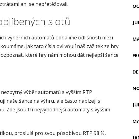
ztrátami ani se nepřetěžovali.
OC
oblíbených slotů
JU
ch výherních automatů odhalíme odlišnosti mezi
MA
umáme, jak tato čísla ovlivňují náš zážitek ze hry
rozpoznat, které hry nám mohou dát nejlepší šance
FE
DE
NO
je nezbytný výběr automatů s vyšším RTP
ují naše šance na výhru, ale často nabízejí s
JU
tou. Zde jsou tři nejvýhodnější automaty s vyšším
MA
atikou, proslulá pro svou působivou RTP 98 %,
JA